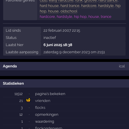
Favoriete genres
club
,
early hardcore
,
funk
,
groove
,
hard dance
,
hard house
,
hard trance
,
hardcore
,
hardstyle
,
hip
hop
,
house
,
oldschool
hardcore, hardstyle, hip hop, house, trance
Lid sinds
22 februari 2007 22:15
Status
inactief
Laatst hier
6 juni 2025 18:38
Laatste aanpassing
zaterdag 9 december 2023 om 21:51
Agenda
ical
Statistieken
11512
·
pagina's bekeken
21
vrienden
3
·
flocks
12
·
opmerkingen
1
·
waardering
1
·
flockonderwerp