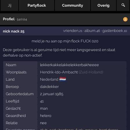
Jij
Partyflock
Community
Overig
🔍
Profiel
· 540114
vrienden
·
album
·
gastenboek
nick nack 25
,21
,46
,10
meld je nu aan op mijn flock FUCK 020
Deze gebruiker is al geruime tijd niet meer langsgeweest en staat
derhalve op non-actief.
Naam
lekkerkakkelakkelekkerbakheeee
Woonplaats
Hendrik-Ido-Ambacht
(
Zuid-Holland
)
🇳🇱
Land
Nederland
Beroep
dakdekker
Geboortedatum
2 januari 1985
Leeftijd
41
Geslacht
man
Geaardheid
hetero
Relatie
nee