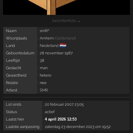
berichtenfoto →
Naam
smR^
Woonplaats
Arnhem
(
Gelderland
)
🇳🇱
Land
Nederland
Geboortedatum
28 november 1987
Leeftijd
38
Geslacht
man
Geaardheid
hetero
Relatie
nee
Artiest
SMR
Lid sinds
20 februari 2007 23:05
Status
actief
Laatst hier
4 april 2026 12:53
Laatste aanpassing
zaterdag 23 december 2023 om 19:52