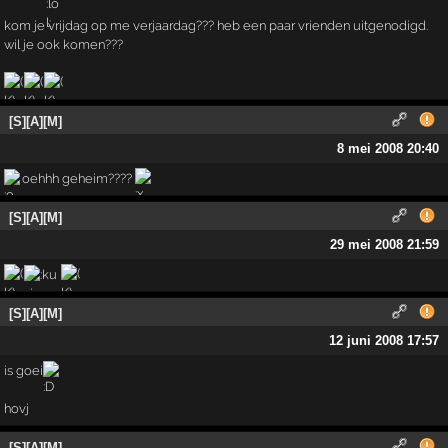
kom je vrijdag op me verjaardag??? heb een paar vrienden uitgenodigd.
wil je ook komen???
[S][A][M]
8 mei 2008 20:40
oehhh geheim????
[S][A][M]
29 mei 2008 21:59
[S][A][M]
12 juni 2008 17:57
is goei
hovj
[S][A][M]