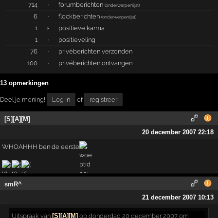
714
·
forumberichten
(
onderwerpenlijst
)
6
·
flockberichten
(
onderwerpenlijst
)
1
×
positieve karma
1
·
positieveling
76
·
privéberichten verzonden
100
·
privéberichten ontvangen
13 opmerkingen
Deel je mening!
Log in
of
registreer
[S][A][M]
20 december 2007 22:18
WHOAHHH ben de eerste
smR^
21 december 2007 10:13
Uitspraak
van
[S][A][M]
op donderdag 20 december 2007 om