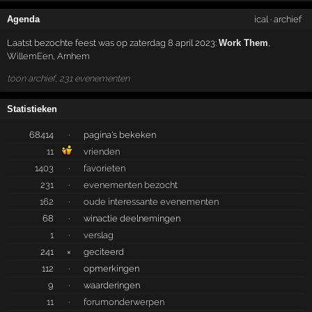
Agenda
ical
·
archief
Laatst bezochte feest was op zaterdag 8 april 2023:
Work Them
,
WillemEen
,
Arnhem
toon archief, 231 evenementen
Statistieken
68414
·
pagina's bekeken
11
vrienden
1403
·
favorieten
231
·
evenementen bezocht
162
·
oude interessante evenementen
68
·
winactie deelnemingen
1
·
verslag
241
×
geciteerd
112
·
opmerkingen
9
·
waarderingen
11
·
forumonderwerpen