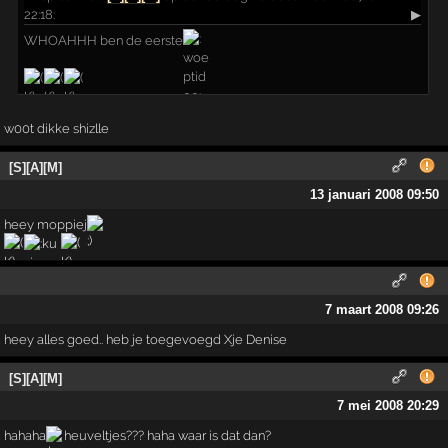
22:18:
▶
WHOAHHH ben de eerste
w00t dikke shizlle
[S][A][M]
13 januari 2008 09:50
heey moppiej
7 maart 2008 09:26
heey alles goed.. heb je toegevoegd Xje Denise
[S][A][M]
7 mei 2008 20:29
hahaha
heuveltjes??? haha waar is dat dan?