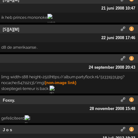
21 juni 2008 10:47
ik heb princes mononoke
[S][A][M]
22 juni 2008 17:46
d8 de amerikaanse..
24 september 2008 20:43
[img width=188 height=250]https://album.partyflock.nl/51331931.jpg?
nocache;64711213[/img]
{non-image link}
stoeptegel-terreur is back
Foxxy.
28 november 2008 15:48
gefeliciteerd
J o s