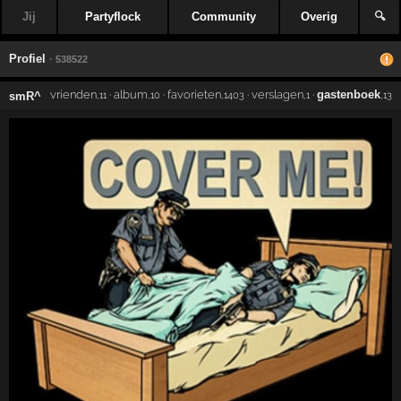
Jij
Partyflock
Community
Overig
🔍
Profiel
· 538522
vrienden
·
album
·
favorieten
·
verslagen
·
gastenboek
smR^
,11
,10
,1403
,1
,13