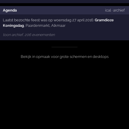
Agenda
ical
·
archief
Laatst bezochte feest was op woensdag 27 april 2016:
Gramdioze
Koningsdag
,
Paardenmarkt
,
Alkmaar
toon archief, 206 evenementen
Bekijk in opmaak voor grote schermen en desktops