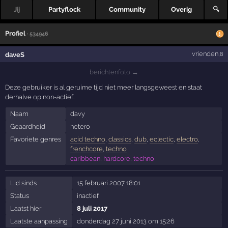
Jij
Partyflock
Community
Overig
🔍
Profiel
· 534946
vrienden
daveS
,8
berichtenfoto →
Deze gebruiker is al geruime tijd niet meer langsgeweest en staat
derhalve op non-actief.
Naam
davy
Geaardheid
hetero
Favoriete genres
acid techno
,
classics
,
dub
,
eclectic
,
electro
,
frenchcore
,
techno
caribbean, hardcore, techno
Lid sinds
15 februari 2007 18:01
Status
inactief
Laatst hier
8 juli 2017
Laatste aanpassing
donderdag 27 juni 2013 om 15:26