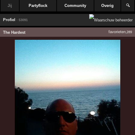
Jij
Partyflock
Community
Overig
🔍
Profiel
· 53091
favorieten
The Hardest
,289