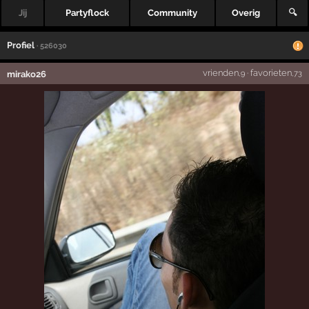
Jij
Partyflock
Community
Overig
🔍
Profiel
· 526030
vrienden
·
favorieten
mirako26
,9
,73