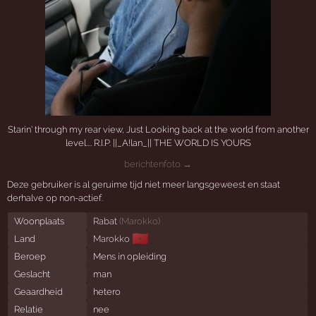
Starin' through my rear view, Just Looking back at the world from another
level.... R.I.P. ||_A!lan_|| THE WORLD IS YOURS
berichtenfoto →
Deze gebruiker is al geruime tijd niet meer langsgeweest en staat
derhalve op non-actief.
Woonplaats
Rabat
(
Marokko
)
🇲🇦
Land
Marokko
Beroep
Mens in opleiding
Geslacht
man
Geaardheid
hetero
Relatie
nee