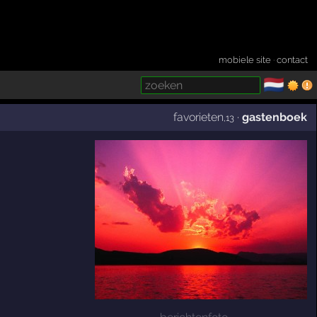
mobiele site
·
contact
🇳🇱
­
favorieten
·
gastenboek
,13