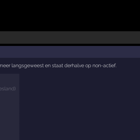
t meer langsgeweest en staat derhalve op non-actief.
iesland
)