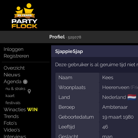
Profiel
· 525078
Inloggen
SjappieSjap
Registreren
Deze gebruiker is al geruime tijd nie
Overzicht
Nieuws
Naam
Kees
Agenda
Woonplaats
Heerenveen
(
Fr
nu & straks
🇳🇱
kaart
Land
Nederland
festivals
Beroep
Ambtenaar
Winacties
WIN
Trends
Geboortedatum
19 maart 1980
Foto's
Leeftijd
46
Video's
Interviews
Geslacht
man