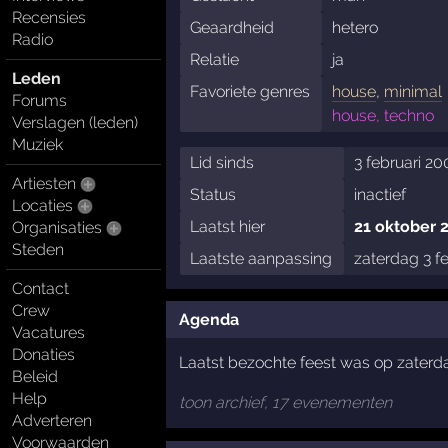
Recensies
Geaardheid
hetero
Radio
Relatie
ja
Leden
Favoriete genres
house
,
minimal
Forums
house, techno
Verslagen (leden)
Muziek
Lid sinds
3 februari 2
Artiesten
Status
inactief
Locaties
Laatst hier
21 oktober 
Organisaties
Steden
Laatste aanpassing
zaterdag 3 f
Contact
Crew
Agenda
Vacatures
Donaties
Laatst bezochte feest was op zaterd
Beleid
Help
toon archief, 17 evenementen
Adverteren
Voorwaarden