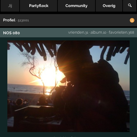
Jij
Partyflock
Community
Overig
🔍
Profiel
· 513001
vrienden
·
album
·
favorieten
NOS 080
,31
,10
,368