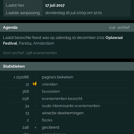
Laatst hier
17 juli 2017
Laatste aanpassing
donderdag 16 juli 2009 om 12:01
Agenda
ical
·
archief
Laatst bezochte feest was op zaterdag 10 december 2011:
Oplawaai
Festival
,
Pand14
,
Amsterdam
toon archief, 298 evenementen
Statistieken
± 251086
·
pagina's bekeken
31
vrienden
368
·
favorieten
298
·
evenementen bezocht
34
·
oude interessante evenementen
13
·
winactie deelnemingen
2
·
flocks
246
×
geciteerd