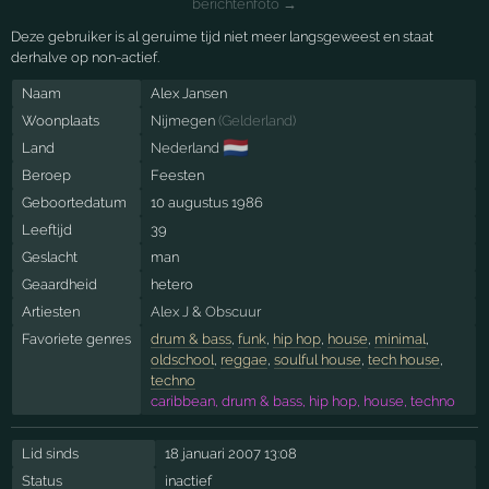
berichtenfoto →
Deze gebruiker is al geruime tijd niet meer langsgeweest en staat
derhalve op non-actief.
Naam
Alex Jansen
Woonplaats
Nijmegen
(
Gelderland
)
🇳🇱
Land
Nederland
Beroep
Feesten
Geboortedatum
10 augustus 1986
Leeftijd
39
Geslacht
man
Geaardheid
hetero
Artiesten
Alex J
&
Obscuur
Favoriete genres
drum & bass
,
funk
,
hip hop
,
house
,
minimal
,
oldschool
,
reggae
,
soulful house
,
tech house
,
techno
caribbean, drum & bass, hip hop, house, techno
Lid sinds
18 januari 2007 13:08
Status
inactief