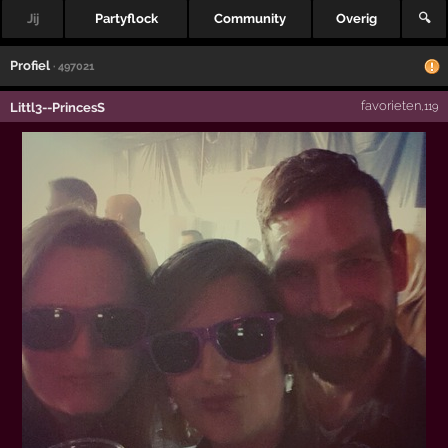
Jij
Partyflock
Community
Overig
🔍
Profiel
· 497021
favorieten
Littl3--PrincesS
,119