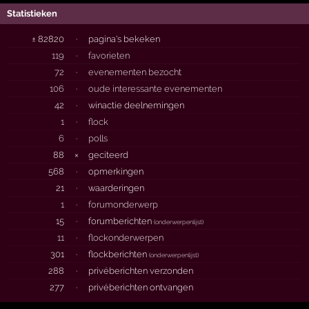
Statistieken
± 82820
·
pagina's bekeken
119
·
favorieten
72
·
evenementen bezocht
106
·
oude interessante evenementen
42
·
winactie deelnemingen
1
·
flock
6
·
polls
88
×
geciteerd
568
·
opmerkingen
21
·
waarderingen
1
·
forumonderwerp
15
·
forumberichten
(
onderwerpenlijst
)
11
·
flockonderwerpen
301
·
flockberichten
(
onderwerpenlijst
)
288
·
privéberichten verzonden
277
·
privéberichten ontvangen