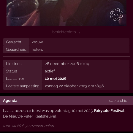
berichtenfoto →
Geslacht
vrouw
Geaardheid
hetero
Lid sinds
26 december 2006 10:04
Status
actief
Laatst hier
10 mei 2026
Laatste aanpassing
zondag 22 oktober 2023 om 18:56
Agenda
ical
·
archief
Laatst bezochte feest was op zaterdag 10 mei 2025:
Fairytale Festival
,
De Nieuwe Pater
,
Kaatsheuvel
toon archief, 72 evenementen