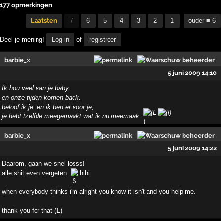
177 opmerkingen
Laatsten
7
6
5
4
3
2
1
ouder ≡ 6
Deel je mening!
Log in
of
registreer
barbie_x
5 juni 2009 14:10
Ik hou veel van je baby,
en onze tijden komen back.
beloof ik je, en ik ben er voor je,
je hebt tzelfde meegemaakt wat ik nu meemaak.
barbie_x
5 juni 2009 14:22
Daarom, gaan we snel losss!
alle shit even vergeten.
hihi
when everybody thinks i'm alright you know it isn't and you help me.
thank you for that (
L
)