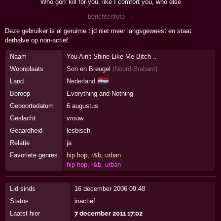
Who gon' kill for you, like I comfort you, who else
berichtenfoto →
Deze gebruiker is al geruime tijd niet meer langsgeweest en staat
derhalve op non-actief.
Naam
You Ain't Shine Like Me Bitch ..
Woonplaats
Son en Breugel
(
Noord-Brabant
)
🇳🇱
Land
Nederland
Beroep
Everything and Nothing
Geboortedatum
6 augustus
Geslacht
vrouw
Geaardheid
lesbisch
Relatie
ja
Favoriete genres
hip hop
,
r&b
,
urban
hip hop, r&b, urban
Lid sinds
16 december 2006 09:48
Status
inactief
Laatst hier
7 december 2011 17:02