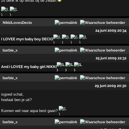
zit denk ik op terras bij de zwaan.
NikkiLovesDecio
24 juni 2009 20:34
I LOVEE myn baby boy DECIO
barbie_x
25 juni 2009 22:32
And i LOVEE my baby girl NIKKI
barbie_x
29 juni 2009 20:30
isgoed schat,
hoelaat ben je uit?
Kunnen wel naar aqua best gaan?
barbie_x