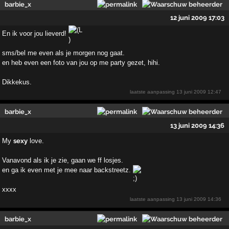
barbie_x
12 juni 2009 17:03
En ik voor jou lieverd!
sms/bel me even als je morgen nog gaat.
en heb even een foto van jou op me party gezet, hihi.
Dikkekus.
laatste aanpassing
13 juni 2009 12:47
barbie_x
13 juni 2009 14:36
My
sexy
love.
Vanavond als ik je zie, gaan we ff losjes.
en ga ik even met je mee naar backstreetz.
xxxx
laatste aanpassing
13 juni 2009 14:36
barbie_x