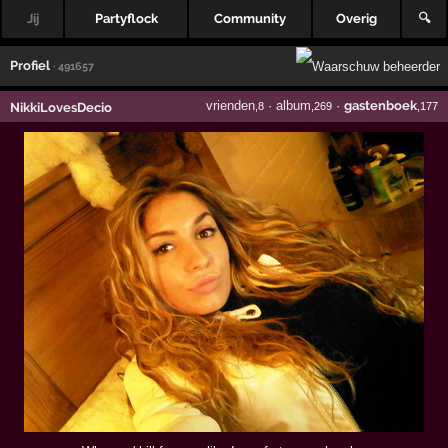
Jij
Partyflock
Community
Overig
🔍
Profiel
· 491657
vrienden
·
album
·
gastenboek
NikkiLovesDecio
,8
,269
,177