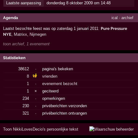
Laatste aanpassing
donderdag 8 oktober 2009 om 14:48
Agenda
ical
·
archief
Laatst bezochte feest was op zaterdag 1 januari 2011:
Pure Pressure
NYE
,
Matrixx
,
Nijmegen
toon archief, 1 evenement
Statistieken
38612
·
pagina's bekeken
8
vrienden
1
·
evenement bezocht
1
×
geciteerd
234
·
opmerkingen
230
·
privéberichten verzonden
321
·
privéberichten ontvangen
Toon NikkiLovesDecio's persoonlijke tekst