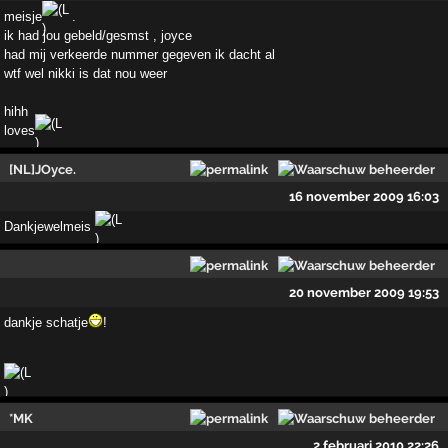
meisje
.
ik had jou gebeld/gesmst , joyce
had mij verkeerde nummer gegeven ik dacht al
wtf wel nikki is dat nou weer
hihh
loves
[NL]JOyce.
16 november 2009 16:03
Dankjewelmeis
20 november 2009 19:53
dankje schatje
!
*MK
2 februari 2010 22:26