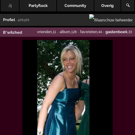
Jij
Partyflock
Community
Overig
🔍
Profiel
· 488586
vrienden
·
album
·
favorieten
·
gastenboek
B*witched
,11
,128
,44
,33