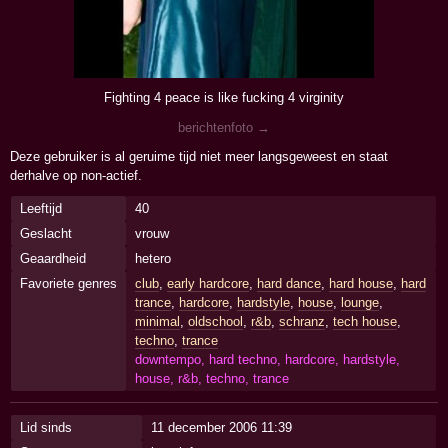
Fighting 4 peace is like fucking 4 virginity
berichtenfoto →
Deze gebruiker is al geruime tijd niet meer langsgeweest en staat
derhalve op non-actief.
Leeftijd
40
Geslacht
vrouw
Geaardheid
hetero
Favoriete genres
club
,
early hardcore
,
hard dance
,
hard house
,
hard
trance
,
hardcore
,
hardstyle
,
house
,
lounge
,
minimal
,
oldschool
,
r&b
,
schranz
,
tech house
,
techno
,
trance
downtempo, hard techno, hardcore, hardstyle,
house, r&b, techno, trance
Lid sinds
11 december 2006 11:39