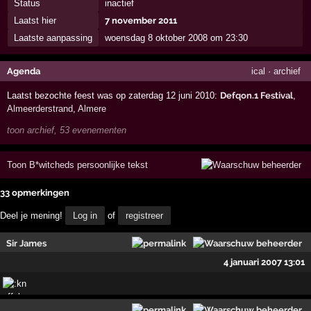
Status
inactief
Laatst hier
7 november 2011
Laatste aanpassing
woensdag 8 oktober 2008 om 23:30
Agenda
ical
·
archief
Laatst bezochte feest was op zaterdag 12 juni 2010:
Defqon.1 Festival
,
Almeerderstrand
,
Almere
toon archief, 53 evenementen
Toon B*witcheds persoonlijke tekst
33 opmerkingen
Deel je mening!
Log in
of
registreer
Sir James
4 januari 2007 13:01