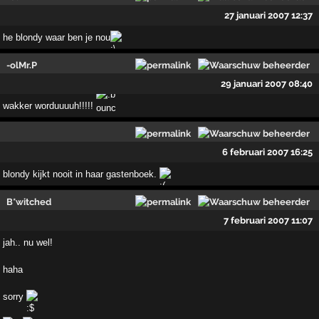
27 januari 2007 12:37
he blondy waar ben je nou
-olMr.P
29 januari 2007 08:40
wakker worduuuuh!!!!!
6 februari 2007 16:25
blondy kijkt nooit in haar gastenboek.
B*witched
7 februari 2007 11:07
jah.. nu wel!
haha
sorry