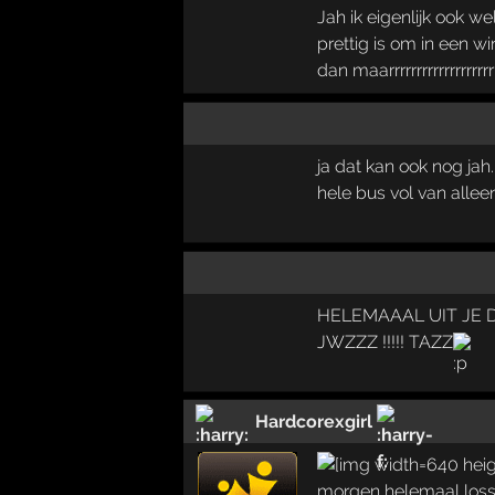
Jah ik eigenlijk ook w
prettig is om in een wi
dan maarrrrrrrrrrrrrrrrrrrrr
ja dat kan ook nog jah
hele bus vol van alleen
HELEMAAAL UIT JE D
JWZZZ !!!!! TAZZ
Hardcorexgirl
morgen helemaal los