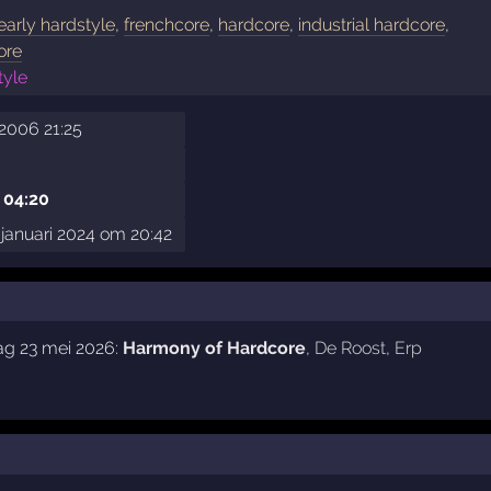
early hardstyle
,
frenchcore
,
hardcore
,
industrial hardcore
,
ore
tyle
2006 21:25
 04:20
januari 2024 om 20:42
ag 23 mei 2026:
Harmony of Hardcore
,
De Roost
,
Erp