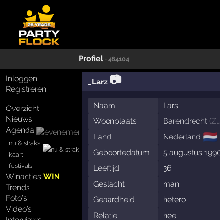
Profiel
· 484104
📷
Inloggen
_Larz
Registreren
Naam
Lars
Overzicht
Nieuws
Woonplaats
Barendrecht
(
Zu
Agenda
🇳🇱
Land
Nederland
nu & straks
Geboortedatum
5 augustus 199
kaart
festivals
Leeftijd
36
Winacties
WIN
Geslacht
man
Trends
Foto's
Geaardheid
hetero
Video's
Relatie
nee
Interviews