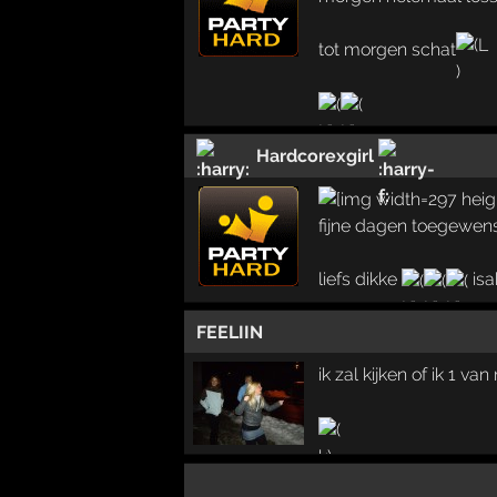
tot morgen schat
Hardcorexgirl
fijne dagen toegewen
liefs dikke
isa
FEELIIN
ik zal kijken of ik 1 va