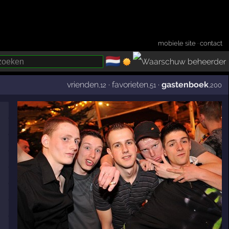
mobiele site
·
contact
🇳🇱
­
vrienden
·
favorieten
·
gastenboek
,12
,51
,200