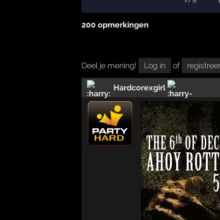
200 opmerkingen
Deel je mening!
Log in
of
registree
Hardcorexgirl