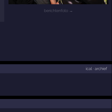
berichtenfoto →
ical
·
archief