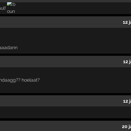
aul!
12 
aaadann
12 
andaagg?? hoelaat?
12 
20 