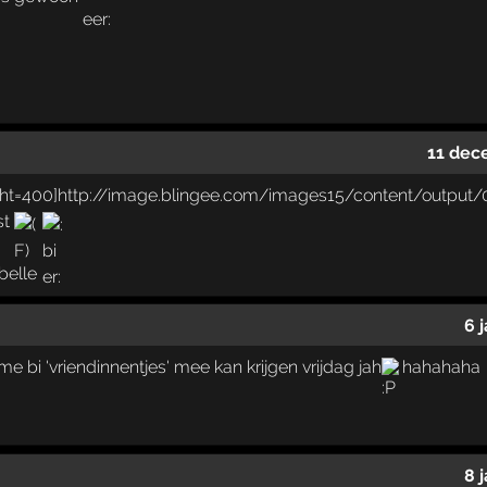
11 dec
st
belle
6 
n me bi 'vriendinnentjes' mee kan krijgen vrijdag jah
hahahaha
8 