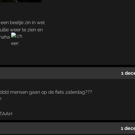
 een beetje zin in wel
ullie weer te zien en
 haha
1 dec
ddd mensen gaan op de fiets zaterdag???
?
ATAAH
1 dec