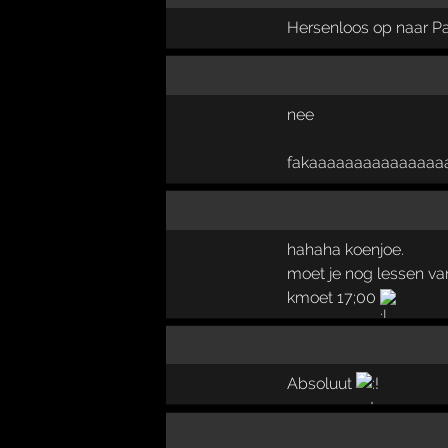
Hersenloos op naar P
nee
fakaaaaaaaaaaaaaaa
hahaha koenjoe.
moet je nog lessen v
kmoet 17;00
Absoluut
!