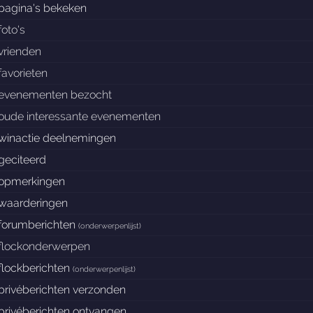
pagina's bekeken
foto's
vrienden
favorieten
evenementen bezocht
oude interessante evenementen
winactie deelnemingen
geciteerd
opmerkingen
waarderingen
forumberichten
(
onderwerpenlijst
)
flockonderwerpen
flockberichten
(
onderwerpenlijst
)
privéberichten verzonden
privéberichten ontvangen