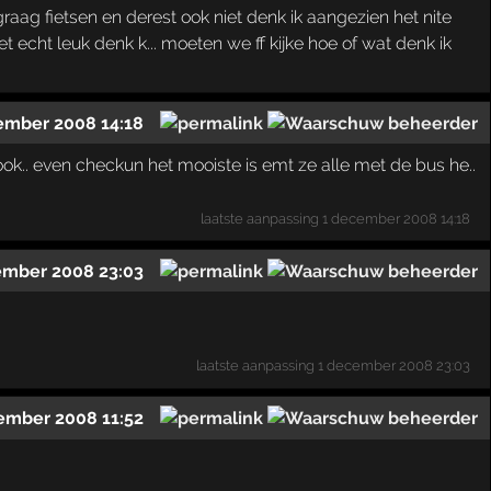
graag fietsen en derest ook niet denk ik aangezien het nite
iet echt leuk denk k... moeten we ff kijke hoe of wat denk ik
ember 2008 14:18
 ook.. even checkun het mooiste is emt ze alle met de bus he..
laatste aanpassing
1 december 2008 14:18
ember 2008 23:03
laatste aanpassing
1 december 2008 23:03
ember 2008 11:52