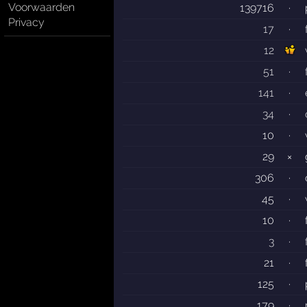
Voorwaarden
139716
·
Privacy
17
·
12
51
·
141
·
34
·
10
·
29
×
306
·
45
·
10
·
3
·
21
·
125
·
179
·