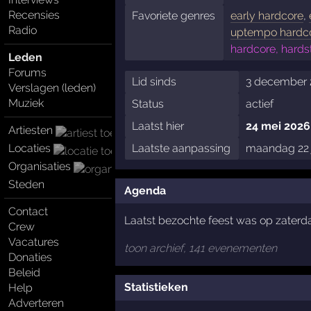
Recensies
Favoriete genres
early hardcore
,
Radio
uptempo hardc
hardcore, hards
Leden
Forums
Lid sinds
3 december 
Verslagen (leden)
Muziek
Status
actief
Laatst hier
24 mei 2026
Artiesten
Locaties
Laatste aanpassing
maandag 22 
Organisaties
Steden
Agenda
Contact
Laatst bezochte feest was op zaterd
Crew
Vacatures
toon archief, 141 evenementen
Donaties
Beleid
Statistieken
Help
Adverteren