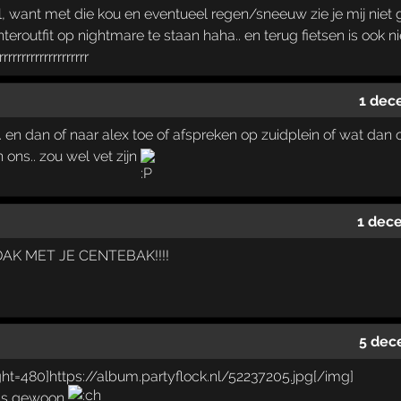
el, want met die kou en eventueel regen/sneeuw zie je mij niet 
nteroutfit op nightmare te staan haha.. en terug fietsen is ook n
rrrrrrrrrrrrrrrrrr
1 dec
.. en dan of naar alex toe of afspreken op zuidplein of wat dan
 ons.. zou wel vet zijn
1 dec
AK MET JE CENTEBAK!!!!
5 dec
ss gewoon