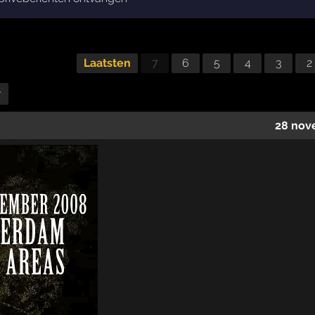
Laatsten
7
6
5
4
3
2
r
28 nov