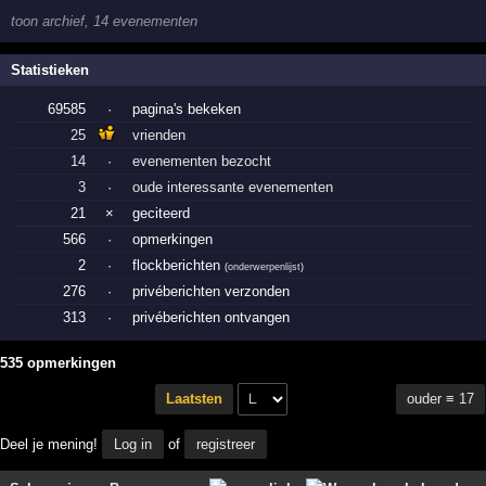
toon archief, 14 evenementen
Statistieken
69585
·
pagina's bekeken
25
vrienden
14
·
evenementen bezocht
3
·
oude interessante evenementen
21
×
geciteerd
566
·
opmerkingen
2
·
flockberichten
(
onderwerpenlijst
)
276
·
privéberichten verzonden
313
·
privéberichten ontvangen
535 opmerkingen
ouder ≡ 17
Laatsten
Deel je mening!
Log in
of
registreer