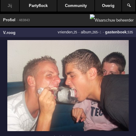
Jij
Partyflock
Community
Overig
🔍
Profiel
· 483843
vrienden
·
album
·
gastenboek
V.roog
,25
,265
+1
,535