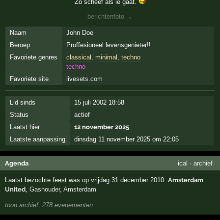
Zo scheef als ie gaat.
berichtenfoto →
Naam
John Doe
Beroep
Proffesioneel levensgenieter!!
Favoriete genres
classical
,
minimal
,
techno
techno
Favoriete site
livesets.com
Lid sinds
15 juli 2002 18:58
Status
actief
Laatst hier
12 november 2025
Laatste aanpassing
dinsdag 11 november 2025 om 22:05
Agenda
ical
·
archief
Laatst bezochte feest was op vrijdag 31 december 2010:
Amsterdam
United
,
Gashouder
,
Amsterdam
toon archief, 278 evenementen