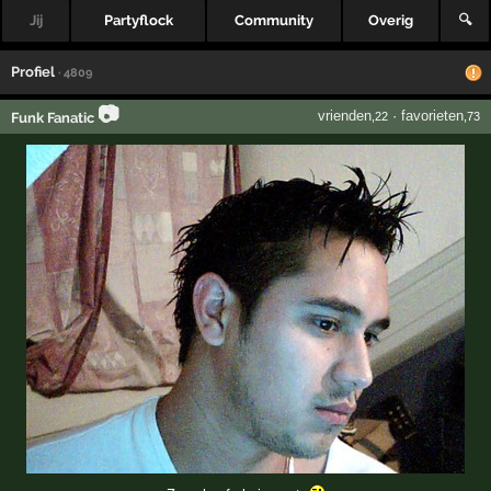
Jij
Partyflock
Community
Overig
🔍
Profiel
· 4809
📷
vrienden
·
favorieten
Funk Fanatic
,22
,73