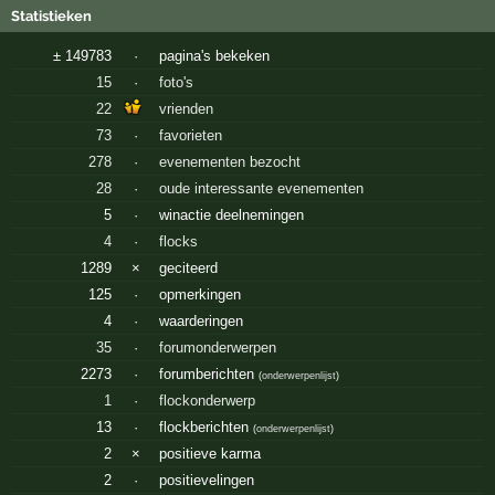
Statistieken
± 149783
·
pagina's bekeken
15
·
foto's
22
vrienden
73
·
favorieten
278
·
evenementen bezocht
28
·
oude interessante evenementen
5
·
winactie deelnemingen
4
·
flocks
1289
×
geciteerd
125
·
opmerkingen
4
·
waarderingen
35
·
forumonderwerpen
2273
·
forumberichten
(
onderwerpenlijst
)
1
·
flockonderwerp
13
·
flockberichten
(
onderwerpenlijst
)
2
×
positieve karma
2
·
positievelingen