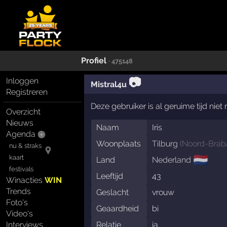
Profiel
· 475148
📷
Inloggen
Mistral4u
Registreren
Deze gebruiker is al geruime tijd nie
Overzicht
Nieuws
Naam
Iris
Agenda
Woonplaats
Tilburg
(
Noord-Brab
nu & straks
🇳🇱
kaart
Land
Nederland
festivals
Leeftijd
43
Winacties
WIN
Trends
Geslacht
vrouw
Foto's
Geaardheid
bi
Video's
Interviews
Relatie
ja