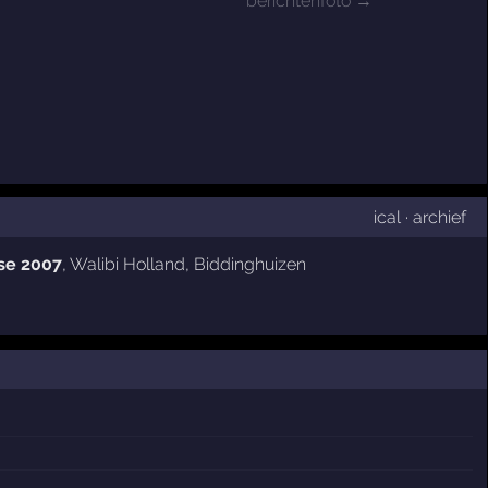
berichtenfoto →
ical
·
archief
se 2007
,
Walibi Holland
,
Biddinghuizen