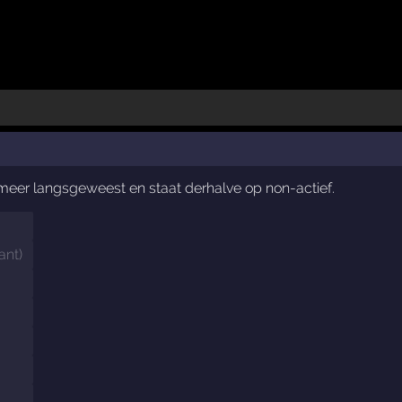
t meer langsgeweest en staat derhalve op non-actief.
ant
)