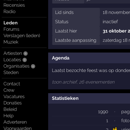
Recensies
Radio
Lid sinds
18 november
Status
inactief
Leden
Forums
Laatst hier
31 oktober 
Verslagen (leden)
Laatste aanpassing
zaterdag 18
Muziek
Artiesten
Agenda
Locaties
Organisaties
Laatst bezochte feest was op donde
Steden
toon archief, 26 evenementen
Contact
Crew
Vacatures
Statistieken
Donaties
Beleid
1990
·
pag
Help
1
·
foto
Adverteren
Voorwaarden
3
vri