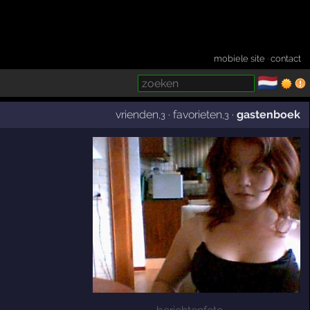
mobiele site
·
contact
🇳🇱
­
vrienden
·
favorieten
·
gastenboek
,3
,3