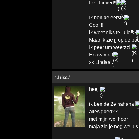
Eejj Lievert!!
Ik ben de eerste
Cool !!
ik weet niks te lulle!!>
Maar ik zie jj op de b
Ik peer um weerzz!!
Houvanje!!
xx Lindaa..
*.Iriss.*
heej
ik ben de 2e hahaha
alles goed??
met mijn wel hoor
maja zie je nog wel u