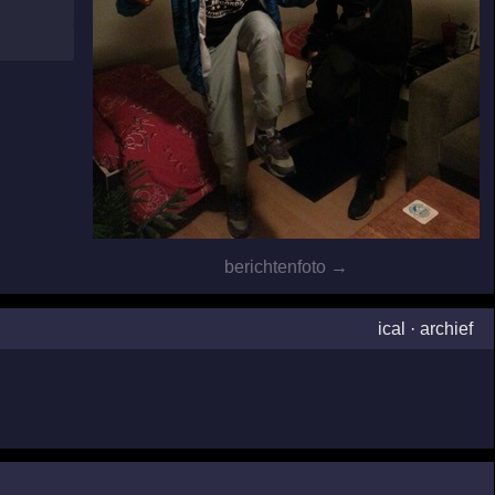
berichtenfoto →
ical
·
archief