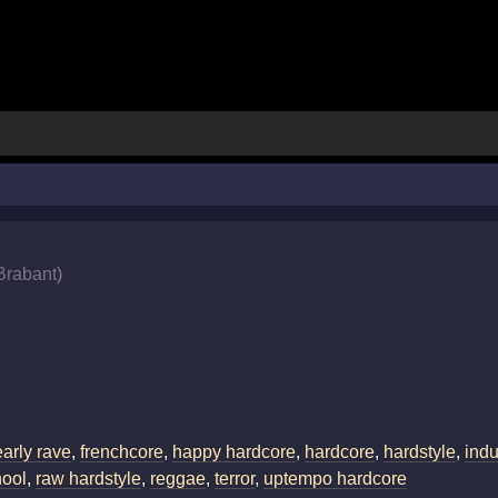
Brabant
)
early rave
,
frenchcore
,
happy hardcore
,
hardcore
,
hardstyle
,
indu
hool
,
raw hardstyle
,
reggae
,
terror
,
uptempo hardcore