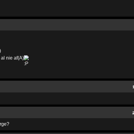
)
l nie af(A)
orge?