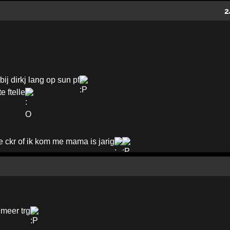
2
bij dirkj lang op sun pf
e ftelle
e ckr of ik kom me mama is jarig
 meer trg