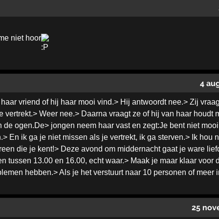
e niet hoor
4 au
ar vriend of hij haar mooi vind.> Hij antwoordt nee.> Zij vraagt of 
e vertrekt.> Weer nee.> Daarna vraagt ze of hij van haar houdt
 de ogen.De> jongen neem haar vast en zegt:Je bent niet mooi, je b
.> En ik ga je niet missen als je vertrekt, ik ga sterven.> Ik hou n
een die je kent!> Deze avond om middernacht gaat je ware liefde 
tussen 13.00 en 16.00, echt waar.> Maak je maar klaar voor de g
oblemen hebben.> Als je het verstuurt naar 10 personen of meer i
25 nov