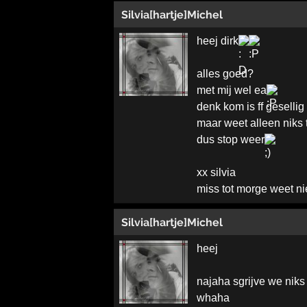
Silvia[hartje]Michel
heej dirk
alles goed?
met mij wel ea
denk kom is ff gesellig 
maar weet alleen niks t
dus stop weer
xx silvia
miss tot morge weet ni
Silvia[hartje]Michel
heej
najaha sgrijve we niks
whaha