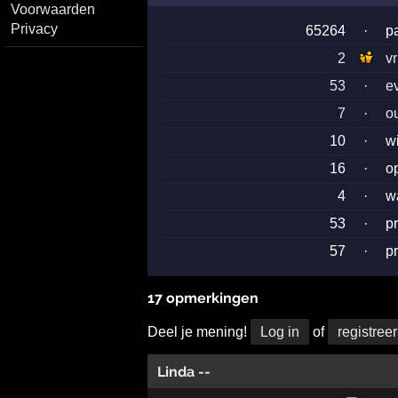
Voorwaarden
Privacy
65264
·
p
2
v
53
·
e
7
·
o
10
·
w
16
·
o
4
·
w
53
·
p
57
·
p
17 opmerkingen
Deel je mening!
Log in
of
registreer
Linda --