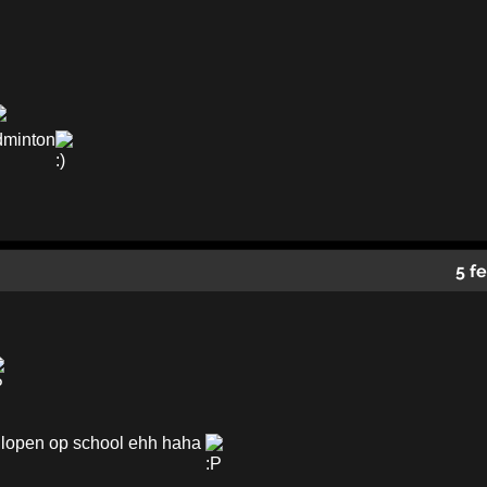
adminton
5 f
s lopen op school ehh haha