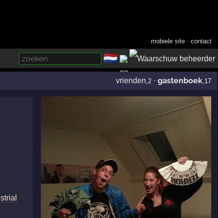
mobiele site
·
contact
🇳🇱
­
gastenboek
vrienden
·
,2
,17
strial