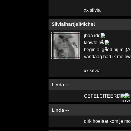
xx silvia
Silvia[hartje]Michel
jhaa idd
klowte hw
begin al goed bij mij(A
vandaag had ik me hw a
xx silvia
Linda --
GEFELCITEERD
Linda --
dirk hoelaat kom je m