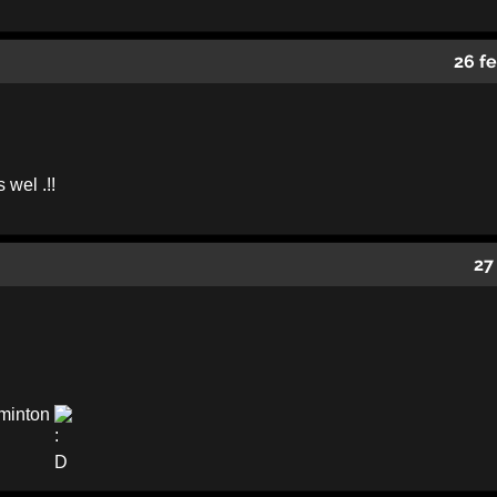
26 f
 wel .!!
27
dminton