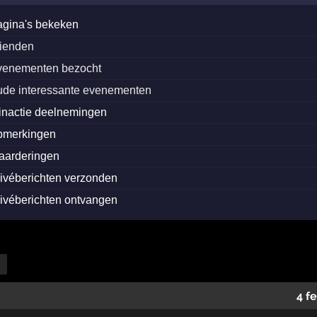
agina's bekeken
rienden
venementen bezocht
ude interessante evenementen
inactie deelnemingen
pmerkingen
aarderingen
rivéberichten verzonden
rivéberichten ontvangen
4 f