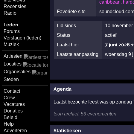
caribbean, hardc
Recensies
Favoriete site
soundcloud.co
Radio
Leden
Lid sinds
10 november 
Forums
Status
actief
Verslagen (leden)
Muziek
7 juni 2026 1
Laatst hier
Laatste aanpassing
woensdag 9 j
Artiesten
Locaties
Organisaties
Steden
Agenda
Contact
Crew
Laatst bezochte feest was op zondag 
Vacatures
Donaties
toon archief, 53 evenementen
Beleid
Help
Statistieken
Adverteren