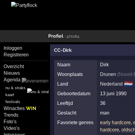
Profiel
· 470184
Inloggen
CC-Dirk
Registreren
Naam
Dirk
Overzicht
Nieuws
Woonplaats
Drunen
(
Noord-
Agenda
🇳🇱
Land
Nederland
nu & straks
Geboortedatum
13 juni 1990
kaart
festivals
Leeftijd
36
WIN
Winacties
Geslacht
man
Trends
Foto's
Favoriete genres
early hardcore
,
Video's
hardcore
,
oldsc
Interviews