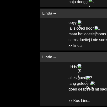
naja doegg
Linda --
eeyy
ja is goed hoor
..
maar dat doetiej soms
soms doetiej t nie soms
xx linda
Linda --
Heey
alles goed
?
lang geleden
goed gespeeld mt ba
xx Kus Linda