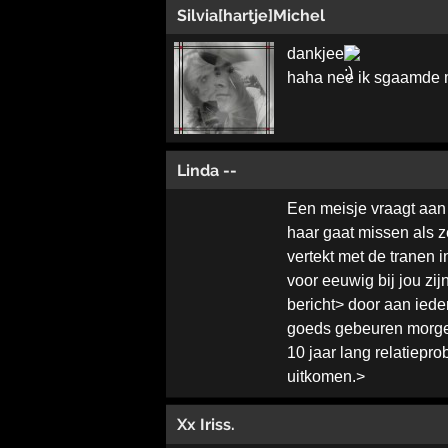
Silvia[hartje]Michel
dankjee
haha nee ik sgaamde m
Linda --
Een meisje vraagt aan ha
haar gaat missen als z
vertekt met de tranen in
voor eeuwig bij jou zijn
bericht> door aan ieder
goeds gebeuren morgen 
10 jaar lang relatiepr
uitkomen.>
Xx Iriss.