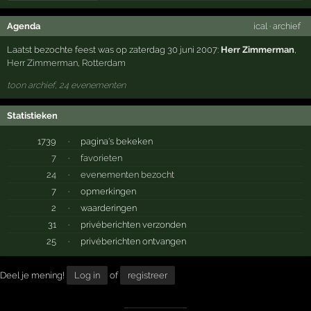
Agenda
ical
·
archief
Laatst bezochte feest was op zaterdag 30 juni 2007:
Herr Zimmerman
,
Herr Zimmerman
,
Rotterdam
toon archief, 24 evenementen
Statistieken
1739
·
pagina's bekeken
7
·
favorieten
24
·
evenementen bezocht
7
·
opmerkingen
2
·
waarderingen
31
·
privéberichten verzonden
25
·
privéberichten ontvangen
Deel je mening!
Log in
of
registreer