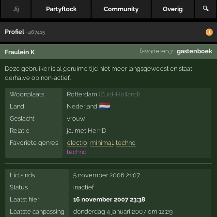
Jij
Partyflock
Community
Overig
🔍
Profiel
· 467415
favorieten
·
gastenboek
Fraulein K
,7
Deze gebruiker is al geruime tijd niet meer langsgeweest en staat
derhalve op non-actief.
Woonplaats
Rotterdam
(
Zuid-Holland
)
🇳🇱
Land
Nederland
Geslacht
vrouw
Relatie
ja, met
Herr D
Favoriete genres
electro
,
minimal
,
techno
techno
Lid sinds
5 november 2006 21:07
Status
inactief
Laatst hier
16 november 2007 23:38
Laatste aanpassing
donderdag 4 januari 2007 om 12:29