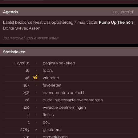
Agenda
ical
·
archief
Laatst bezochte feest was op zaterdag 3 maart 2018:
Pump Up The 90's
,
Bonte Wever
,
Assen
toon archief, 258 evenementen
Statistieken
± 272801
·
pagina's bekeken
16
·
foto's
46
vrienden
163
·
favorieten
258
·
evenementen bezocht
26
·
oude interessante evenementen
120
·
winactie deelnemingen
2
·
flocks
1
·
poll
2789
×
geciteerd
391
·
opmerkingen