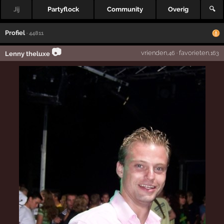
Jij
Partyflock
Community
Overig
🔍
Profiel
· 44811
📷
vrienden
·
favorieten
Lenny theluxe
,46
,163