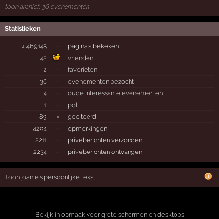
toon archief, 36 evenementen
Statistieken
± 469145
·
pagina's bekeken
42
vrienden
2
·
favorieten
36
·
evenementen bezocht
4
·
oude interessante evenementen
1
·
poll
89
×
geciteerd
4294
·
opmerkingen
2211
·
privéberichten verzonden
2234
·
privéberichten ontvangen
Toon joanie.s persoonlijke tekst
Bekijk in opmaak voor grote schermen en desktops