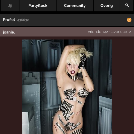
Jij
Partyflock
Community
Overig
🔍
Profiel
· 436632
vrienden
·
favorieten
joanie.
,42
,2