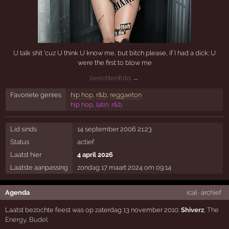
U talk shit 'cuz U think U know me, but bitch please, if I had a dick; U
were the first to blow me
berichtenfoto →
Favoriete genres
hip hop
,
r&b
,
reggaeton
hip hop, latin, r&b
Lid sinds
14 september 2006 21:23
Status
actief
Laatst hier
4 april 2026
Laatste aanpassing
zondag 17 maart 2024 om 09:14
Agenda
ical
·
archief
Laatst bezochte feest was op zaterdag 13 november 2010:
Shiverz
,
The
Energy
,
Budel