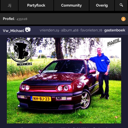
Jij
Partyflock
Community
Overig
🔍
Profiel
· 435028
📷
vrienden
·
album
·
favorieten
·
gastenboek
Vw_Michael
,29
,468
,78