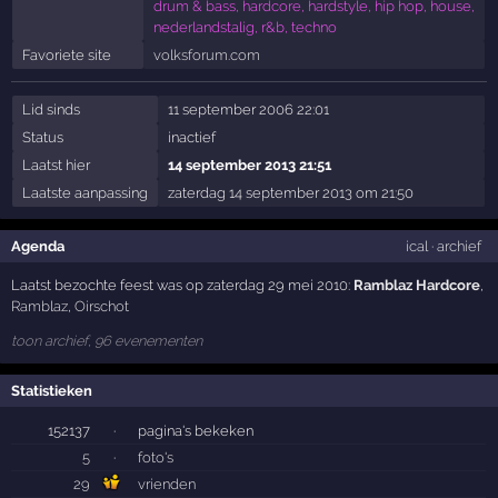
drum & bass, hardcore, hardstyle, hip hop, house,
nederlandstalig, r&b, techno
Favoriete site
volksforum.com
Lid sinds
11 september 2006 22:01
Status
inactief
Laatst hier
14 september 2013 21:51
Laatste aanpassing
zaterdag 14 september 2013 om 21:50
Agenda
ical
·
archief
Laatst bezochte feest was op zaterdag 29 mei 2010:
Ramblaz Hardcore
,
Ramblaz
,
Oirschot
toon archief, 96 evenementen
Statistieken
152137
·
pagina's bekeken
5
·
foto's
29
vrienden