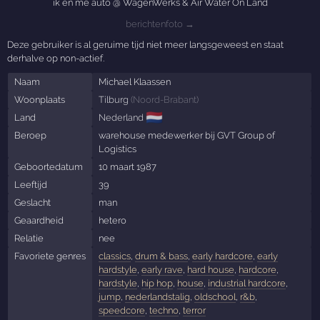
ik en me auto @ WagenWerks & Air Water On Land
berichtenfoto →
Deze gebruiker is al geruime tijd niet meer langsgeweest en staat
derhalve op non-actief.
Naam
Michael Klaassen
Woonplaats
Tilburg
(
Noord-Brabant
)
🇳🇱
Land
Nederland
Beroep
warehouse medewerker bij GVT Group of
Logistics
Geboortedatum
10 maart 1987
Leeftijd
39
Geslacht
man
Geaardheid
hetero
Relatie
nee
Favoriete genres
classics
,
drum & bass
,
early hardcore
,
early
hardstyle
,
early rave
,
hard house
,
hardcore
,
hardstyle
,
hip hop
,
house
,
industrial hardcore
,
jump
,
nederlandstalig
,
oldschool
,
r&b
,
speedcore
,
techno
,
terror