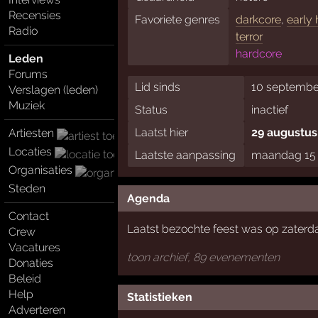
Recensies
Favoriete genres
darkcore
,
early
Radio
terror
hardcore
Leden
Forums
Lid sinds
10 septembe
Verslagen (leden)
Muziek
Status
inactief
Laatst hier
29 augustus
Artiesten
Locaties
Laatste aanpassing
maandag 15 
Organisaties
Steden
Agenda
Contact
Laatst bezochte feest was op zaterdag
Crew
Vacatures
toon archief, 89 evenementen
Donaties
Beleid
Help
Statistieken
Adverteren