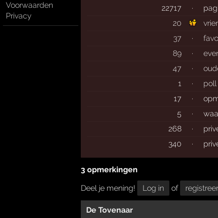
Voorwaarden
22717
·
pag
Privacy
20
vri
37
·
favo
89
·
eve
47
·
oud
1
·
poll
17
·
opm
5
·
waa
268
·
pri
340
·
pri
3 opmerkingen
Deel je mening!
Log in
of
registree
De Tovenaar