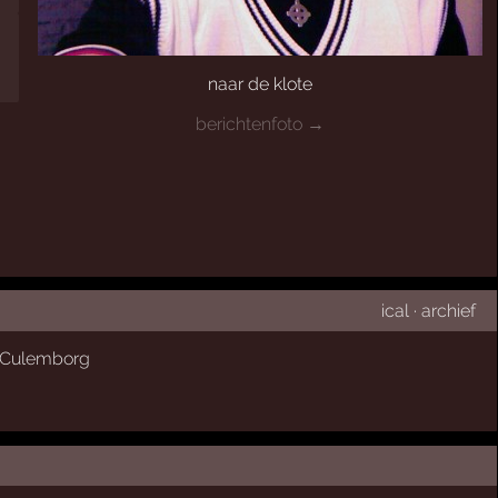
naar de klote
berichtenfoto →
ical
·
archief
Culemborg