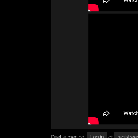
Deel je mening!
Log in
of
registree