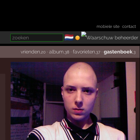
mobiele site
·
contact
🇳🇱
­
vrienden
·
album
·
favorieten
·
gastenboek
,20
,38
,37
,3