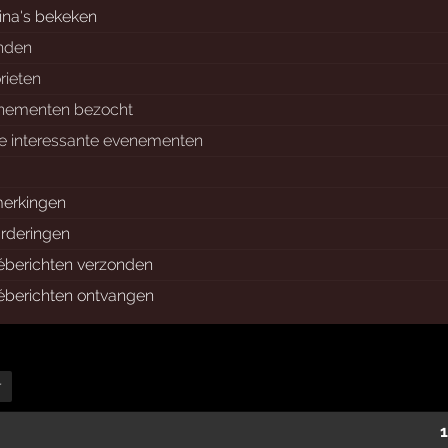
ina's bekeken
enden
rieten
nementen bezocht
e interessante evenementen
erkingen
rderingen
véberichten verzonden
véberichten ontvangen
r
1