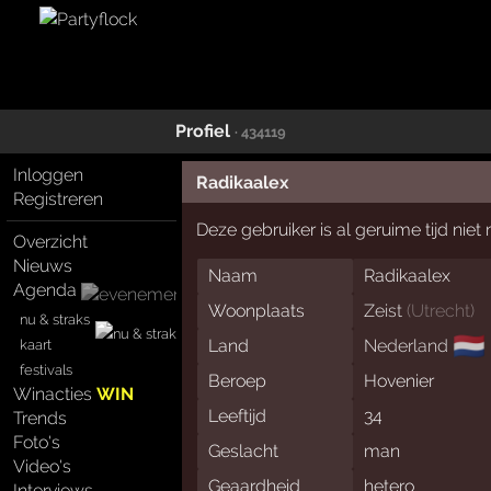
Profiel
· 434119
Inloggen
Radikaalex
Registreren
Deze gebruiker is al geruime tijd nie
Overzicht
Nieuws
Naam
Radikaalex
Agenda
Woonplaats
Zeist
(
Utrecht
)
nu & straks
🇳🇱
Land
Nederland
kaart
festivals
Beroep
Hovenier
Winacties
WIN
Leeftijd
34
Trends
Foto's
Geslacht
man
Video's
Geaardheid
hetero
Interviews