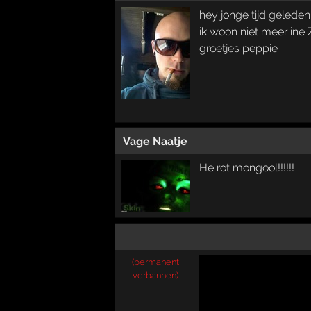
hey jonge tijd gelede
ik woon niet meer ine Z
groetjes peppie
Vage Naatje
He rot mongool!!!!!!
(permanent
verbannen)