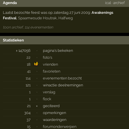
Agenda
ical
·
archief
Laatst bezochte feest was op zaterdag 27 juni 2009:
Awakenings
Festival
,
Spaarnwoude Houtrak
,
Halfweg
toon archief, 114 evenementen
Statistieken
± 147056
·
pagina's bekeken
22
·
foto's
18
vrienden
41
·
favorieten
114
·
evenementen bezocht
121
·
winactie deelnemingen
1
·
verslag
1
·
flock
21
×
geciteerd
304
·
opmerkingen
37
·
waarderingen
15
·
forumonderwerpen