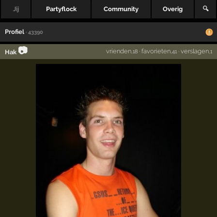
Jij
Partyflock
Community
Overig
🔍
Profiel
· 43390
📷
vrienden
·
favorieten
·
verslagen
Hak
,18
,41
,1