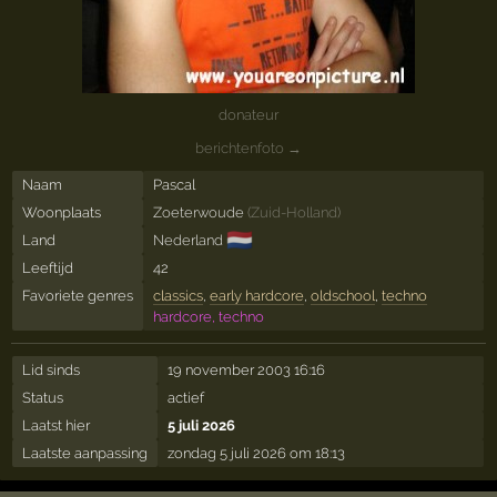
donateur
berichtenfoto →
Naam
Pascal
Woonplaats
Zoeterwoude
(
Zuid-Holland
)
🇳🇱
Land
Nederland
Leeftijd
42
Favoriete genres
classics
,
early hardcore
,
oldschool
,
techno
hardcore, techno
Lid sinds
19 november 2003 16:16
Status
actief
Laatst hier
5 juli 2026
Laatste aanpassing
zondag 5 juli 2026 om 18:13