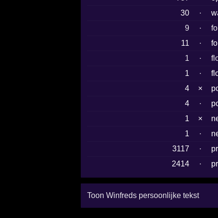
30
·
w
9
·
f
11
·
f
1
·
f
1
·
f
4
×
p
4
·
p
1
×
n
1
·
n
3117
·
p
2414
·
p
Toon Winfreds persoonlijke tekst