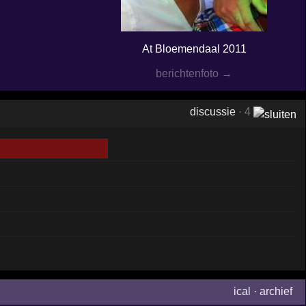
At Bloemendaal 2011
berichtenfoto →
discussie
· 4
ical
·
archief