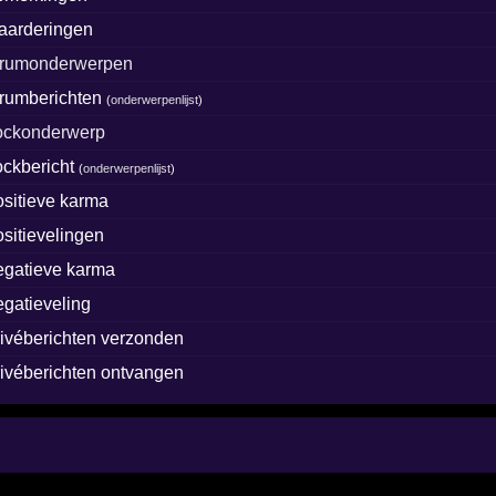
aarderingen
orumonderwerpen
orumberichten
(
onderwerpenlijst
)
lockonderwerp
lockbericht
(
onderwerpenlijst
)
ositieve karma
ositievelingen
egatieve karma
egatieveling
rivéberichten verzonden
rivéberichten ontvangen