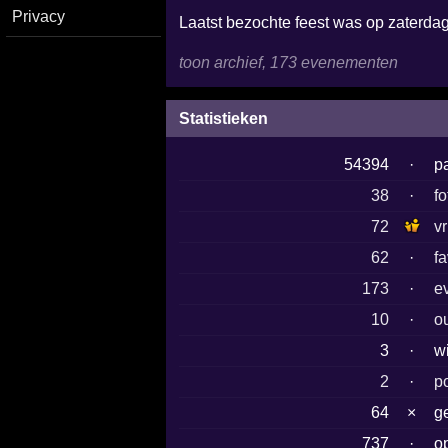
Privacy
Laatst bezochte feest was op zaterda
toon archief, 173 evenementen
Statistieken
54394
·
p
38
·
fo
72
v
62
·
f
173
·
e
10
·
o
3
·
w
2
·
po
64
×
g
737
·
o