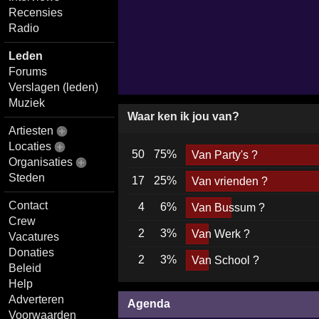
Recensies
Radio
Leden
Forums
Verslagen (leden)
Muziek
Waar ken ik jou van?
Artiesten
Locaties
50
75%
Van Party's ?
Organisaties
Steden
17
25%
Van vrienden ?
Contact
4
6%
Van Bussum ?
Crew
2
3%
Van Werk ?
Vacatures
Donaties
2
3%
Van School ?
Beleid
Help
Adverteren
Agenda
Voorwaarden