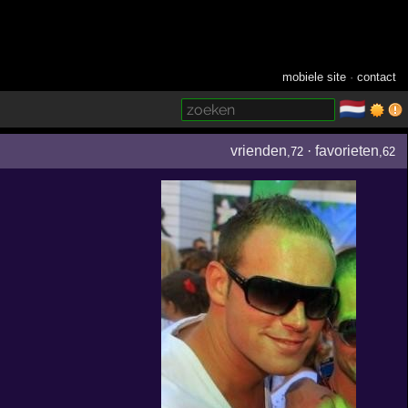
mobiele site
·
contact
🇳🇱
­
vrienden
·
favorieten
,72
,62