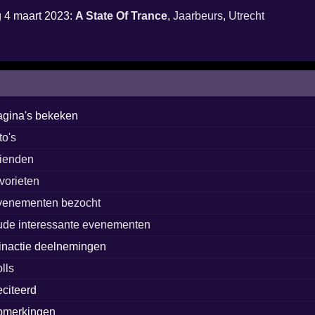
g 4 maart 2023:
A State Of Trance
,
Jaarbeurs
,
Utrecht
agina's bekeken
to's
rienden
avorieten
venementen bezocht
ude interessante evenementen
inactie deelnemingen
lls
eciteerd
pmerkingen