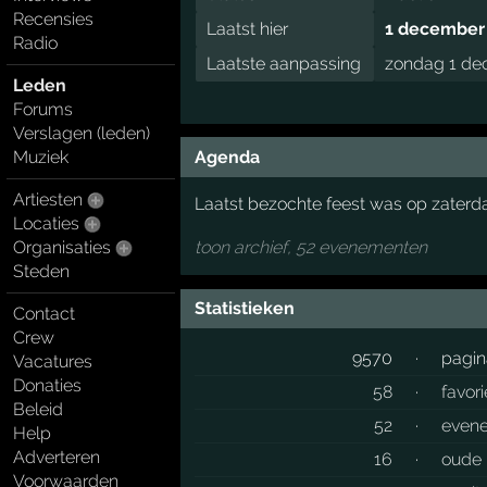
Recensies
Laatst hier
1 december 
Radio
Laatste aanpassing
zondag 1 de
Leden
Forums
Verslagen (leden)
Agenda
Muziek
Artiesten
Laatst bezochte feest was op zater
Locaties
Organisaties
toon archief, 52 evenementen
Steden
Statistieken
Contact
Crew
9570
·
pagin
Vacatures
Donaties
58
·
favor
Beleid
52
·
even
Help
Adverteren
16
·
oude 
Voorwaarden