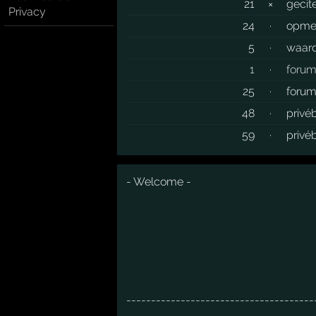
21
×
gecit
Privacy
24
·
opme
5
·
waard
1
·
foru
25
·
forum
48
·
privé
59
·
privé
- Welcome -
--------------------------------------