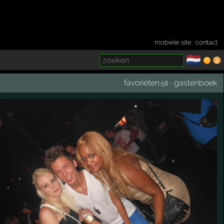
mobiele site
·
contact
🇳🇱
­
favorieten
·
gastenboek
,58