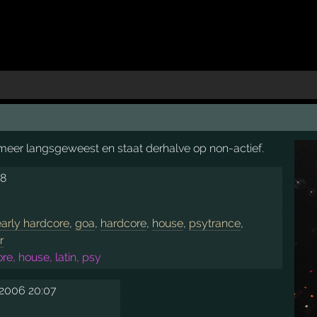
t meer langsgeweest en staat derhalve op non-actief.
88
early hardcore
,
goa
,
hardcore
,
house
,
psytrance
,
r
e, house, latin, psy
 2006 20:07