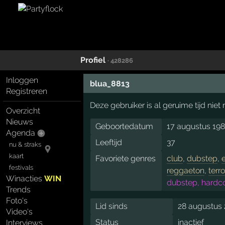
Profiel
· 428286
Inloggen
blua_8813
Registreren
Deze gebruiker is al geruime tijd nie
Overzicht
Nieuws
Geboortedatum
17 augustus 19
Agenda
Leeftijd
37
nu & straks
kaart
Favoriete genres
club
,
dubstep
,
festivals
reggaeton
,
terro
Winacties
WIN
dubstep, hardcor
Trends
Foto's
Lid sinds
28 augustus
Video's
Status
inactief
Interviews