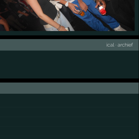
ical
·
archief