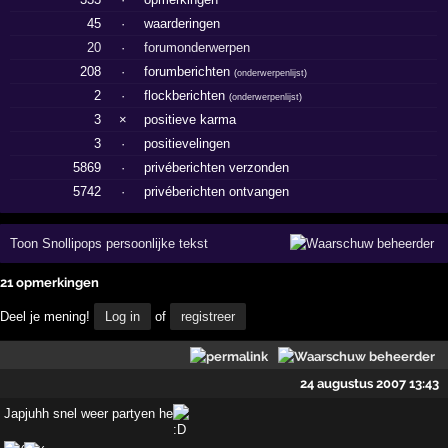
45
·
waarderingen
20
·
forumonderwerpen
208
·
forumberichten
(
onderwerpenlijst
)
2
·
flockberichten
(
onderwerpenlijst
)
3
×
positieve karma
3
·
positievelingen
5869
·
privéberichten verzonden
5742
·
privéberichten ontvangen
Toon Snollipops persoonlijke tekst
21 opmerkingen
Deel je mening!
Log in
of
registreer
24 augustus 2007 13:43
Japjuhh snel weer partyen he