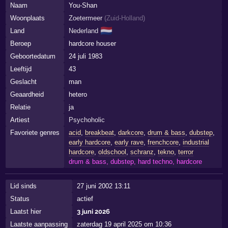
Naam
You-Shan
Woonplaats
Zoetermeer
(
Zuid-Holland
)
🇳🇱
Land
Nederland
Beroep
hardcore houser
Geboortedatum
24 juli 1983
Leeftijd
43
Geslacht
man
Geaardheid
hetero
Relatie
ja
Artiest
Psychoholic
Favoriete genres
acid
,
breakbeat
,
darkcore
,
drum & bass
,
dubstep
,
early hardcore
,
early rave
,
frenchcore
,
industrial
hardcore
,
oldschool
,
schranz
,
tekno
,
terror
drum & bass, dubstep, hard techno, hardcore
Lid sinds
27 juni 2002 13:11
Status
actief
Laatst hier
3 juni 2026
Laatste aanpassing
zaterdag 19 april 2025 om 10:36