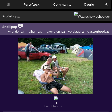
Jij
Partyflock
Community
Overig
🔍
Profiel
· 4253
📷
Snollipop
vrienden
·
album
·
favorieten
·
verslagen
·
gastenboek
,147
,243
,421
,1
,21
berichtenfoto →