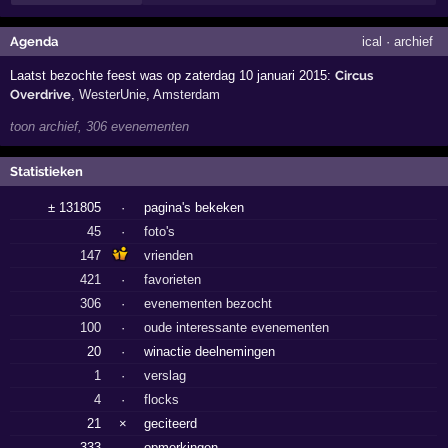
Agenda
ical
·
archief
Laatst bezochte feest was op zaterdag 10 januari 2015:
Circus
Overdrive
,
WesterUnie
,
Amsterdam
toon archief, 306 evenementen
Statistieken
± 131805
·
pagina's bekeken
45
·
foto's
147
vrienden
421
·
favorieten
306
·
evenementen bezocht
100
·
oude interessante evenementen
20
·
winactie deelnemingen
1
·
verslag
4
·
flocks
21
×
geciteerd
333
·
opmerkingen