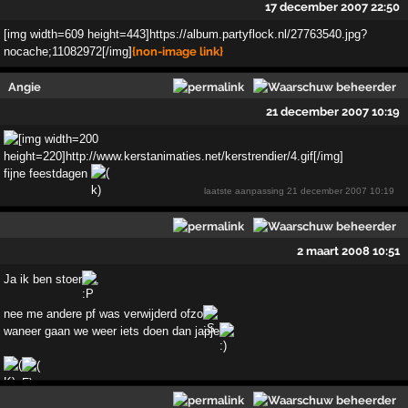
17 december 2007 22:50
[img width=609 height=443]https://album.partyflock.nl/27763540.jpg?
nocache;11082972[/img]
{non-image link}
Angie
21 december 2007 10:19
fijne feestdagen
laatste aanpassing
21 december 2007 10:19
2 maart 2008 10:51
Ja ik ben stoer
,
nee me andere pf was verwijderd ofzo
waneer gaan we weer iets doen dan japje