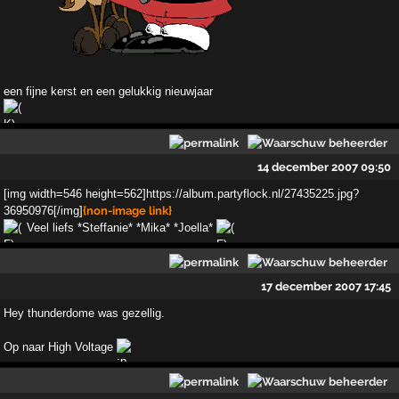
een fijne kerst en een gelukkig nieuwjaar
14 december 2007 09:50
[img width=546 height=562]https://album.partyflock.nl/27435225.jpg?
36950976[/img]
{non-image link}
Veel liefs *Steffanie* *Mika* *Joella*
17 december 2007 17:45
Hey thunderdome was gezellig.
Op naar High Voltage