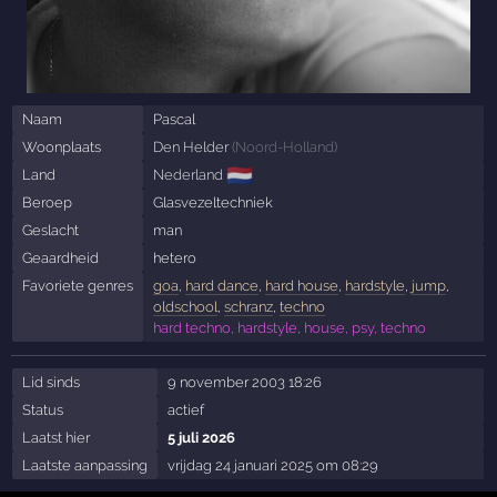
Naam
Pascal
Woonplaats
Den Helder
(
Noord-Holland
)
🇳🇱
Land
Nederland
Beroep
Glasvezeltechniek
Geslacht
man
Geaardheid
hetero
Favoriete genres
goa
,
hard dance
,
hard house
,
hardstyle
,
jump
,
oldschool
,
schranz
,
techno
hard techno, hardstyle, house, psy, techno
Lid sinds
9 november 2003 18:26
Status
actief
Laatst hier
5 juli 2026
Laatste aanpassing
vrijdag 24 januari 2025 om 08:29