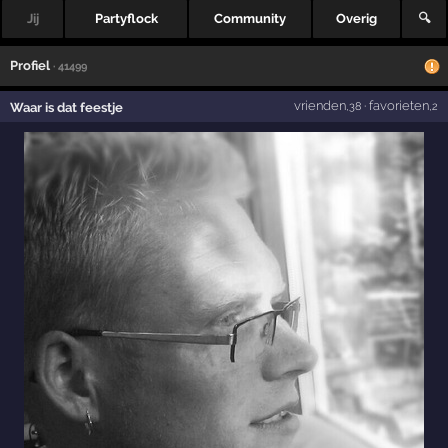
Jij
Partyflock
Community
Overig
🔍
Profiel
· 41499
vrienden
·
favorieten
Waar is dat feestje
,38
,2