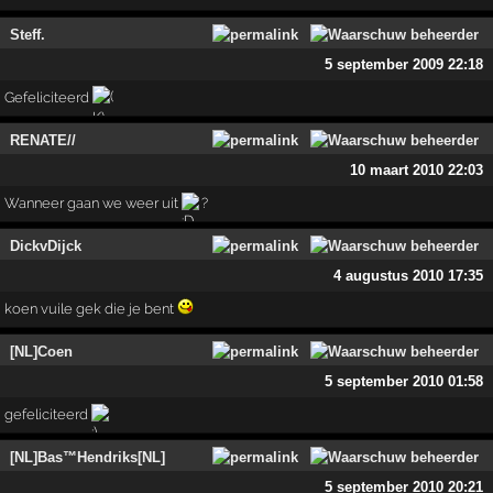
Steff.
5 september 2009 22:18
Gefeliciteerd
RENATE//
10 maart 2010 22:03
Wanneer gaan we weer uit
?
DickvDijck
4 augustus 2010 17:35
koen vuile gek die je bent
[NL]Coen
5 september 2010 01:58
gefeliciteerd
[NL]Bas™Hendriks[NL]
5 september 2010 20:21