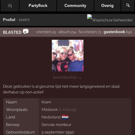
Jij
Partyflock
Community
Overig
🔍
Profiel
· 414973
📷
vrienden
·
album
·
favorieten
·
gastenboek
BLASTED
,25
,254
,73
,690
berichtenfoto →
Deze gebruiker is al geruime tijd niet meer langsgeweest en staat
derhalve op non-actief.
Naam
Koen
Woonplaats
Milsbeek
(
Limburg
)
🇳🇱
Land
Nederland
Beroep
Servise monteur
Geboortedatum
5 september 1990