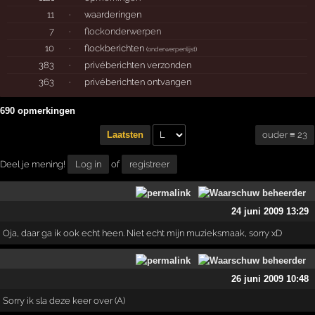
11
·
waarderingen
7
·
flockonderwerpen
10
·
flockberichten
(
onderwerpenlijst
)
383
·
privéberichten verzonden
363
·
privéberichten ontvangen
690 opmerkingen
ouder ≡ 23
Laatsten
Deel je mening!
Log in
of
registreer
24 juni 2009 13:29
Oja, daar ga ik ook echt heen. Niet echt mijn muzieksmaak, sorry xD
26 juni 2009 10:48
Sorry ik sla deze keer over (A)