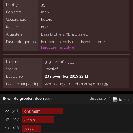
Leeftijd
35
Geslacht
man
Geaardheid
hetero
Relatie
nee
Artiesten
Bass brothers XL
&
Blasted
Favoriete genres
hardcore
,
hardstyle
,
oldschool
,
terror
hardcore, hardstyle
Lid sinds
31 juli 2006 23:33
Status
inactief
Laatst hier
23 november 2015 22:11
Laatste aanpassing
woensdag 22 oktober 2014 om 14:35
Ik wil de groeten doen aan
discussie
· 3
22
39%
ons mam
17
30%
de sint
10
18%
jezus