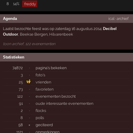
8
14%
freddy
Agenda
ical
·
archief
Laatst bezochte feest was op zaterdag 16 augustus 2014:
Decibel
Outdoor
,
Beekse Bergen
,
Hilvarenbeek
toon archief, 122 evenementen
Statistieken
74872
·
pagina's bekeken
3
·
foto's
25
vrienden
73
·
favorieten
122
·
evenementen bezocht
91
·
oude interessante evenementen
2
·
flocks
8
·
polls
58
×
geciteerd
1121
·
opmerkingen