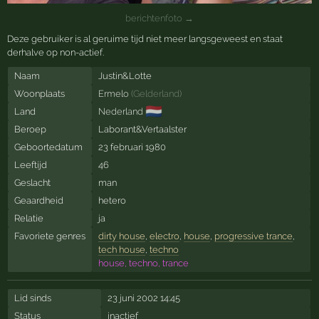
berichtenfoto →
Deze gebruiker is al geruime tijd niet meer langsgeweest en staat
derhalve op non-actief.
Naam
Justin&Lotte
Woonplaats
Ermelo
(
Gelderland
)
🇳🇱
Land
Nederland
Beroep
Laborant&Vertaalster
Geboortedatum
23 februari 1980
Leeftijd
46
Geslacht
man
Geaardheid
hetero
Relatie
ja
Favoriete genres
dirty house
,
electro
,
house
,
progressive trance
,
tech house
,
techno
house, techno, trance
Lid sinds
23 juni 2002 14:45
Status
inactief