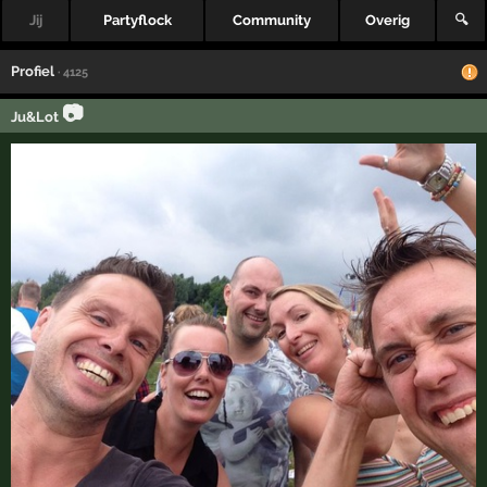
Jij
Partyflock
Community
Overig
🔍
Profiel
· 4125
📷
Ju&Lot