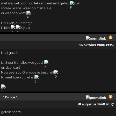
met mij wel hoor nog lekker weekend gehad
dan
spreek je snel weer op msn als je
er weer op komt
Hou van jou broertje
Dikke
Sylvia
16 oktober 2006 21:24
Haaj gozah..
jah hoor hier alles wel goed!!
en daar dan?
Nou veel suc-6 en doe je best hè!!
Ik weet hoe kut het is..
.*.D-nice.*.
18 augustus 2008 01:17
gefeliciteerd