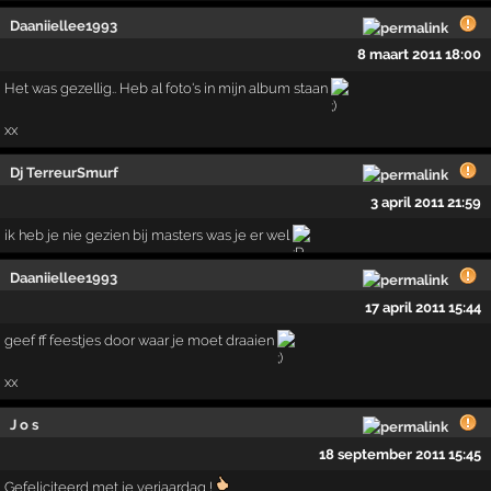
Daaniiellee1993
8 maart 2011 18:00
Het was gezellig.. Heb al foto's in mijn album staan
xx
Dj TerreurSmurf
3 april 2011 21:59
ik heb je nie gezien bij masters was je er wel
Daaniiellee1993
17 april 2011 15:44
geef ff feestjes door waar je moet draaien
xx
J o s
18 september 2011 15:45
Gefeliciteerd met je verjaardag !