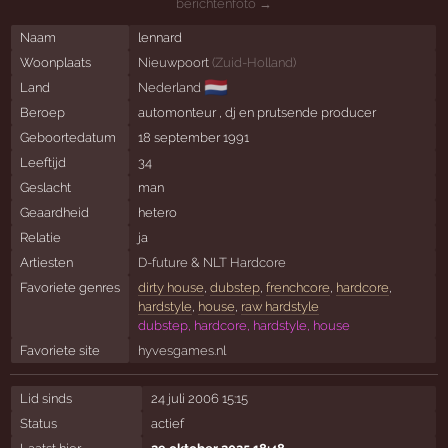
berichtenfoto →
Naam
lennard
Woonplaats
Nieuwpoort
(
Zuid-Holland
)
🇳🇱
Land
Nederland
Beroep
automonteur , dj en prutsende producer
Geboortedatum
18 september 1991
Leeftijd
34
Geslacht
man
Geaardheid
hetero
Relatie
ja
Artiesten
D-future
&
NLT Hardcore
Favoriete genres
dirty house
,
dubstep
,
frenchcore
,
hardcore
,
hardstyle
,
house
,
raw hardstyle
dubstep, hardcore, hardstyle, house
Favoriete site
hyvesgames.nl
Lid sinds
24 juli 2006 15:15
Status
actief