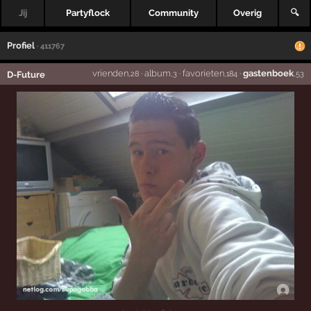
Jij
Partyflock
Community
Overig
🔍
Profiel
· 411767
vrienden
·
album
·
favorieten
·
gastenboek
D-Future
,28
,3
,184
,53