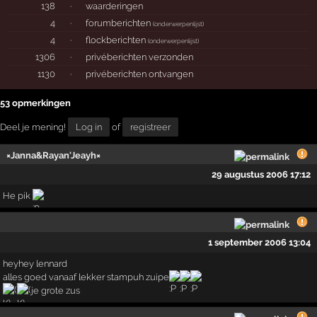
138
·
waarderingen
4
·
forumberichten
(
onderwerpenlijst
)
4
·
flockberichten
(
onderwerpenlijst
)
1306
·
privéberichten verzonden
1130
·
privéberichten ontvangen
53 opmerkingen
Deel je mening!
Log in
of
registreer
×Janna&Rayan'Jeayh×
29 augustus 2006 17:12
He pik
1 september 2006 13:04
heyhey lennard
alles goed vanaaf lekker stampuh zuipe
je grote zus