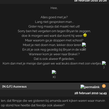
18 februari 2010 20:26
Hee,
Alles goed met je?
Lang niet gesproken man ..
Gister nog maarja dat maakt niet uit!
Sorry ben het vergeten om tegen Bryan te zeggen,
doe ik morgen wel want dan komt hij weer
Maar waarom ga je stoppen met school?
Moet je niet doen man, lekker door leren
En zit je ook nog gezellig bij Bryan in de klas!
Wanneer kom je weer naar Brakel ?
Dat is ook alweer ff geleden,
Kom dan met je meisje dan gaan we wat leuks doen met osn viertjes
[N.G.F.] Auswaus
28 februari 2010 14:49
len, dat filmpje die we gisteren bij amanda aant kijken waren waar marvin
op stond hoe heette dat feestje ook alweer?