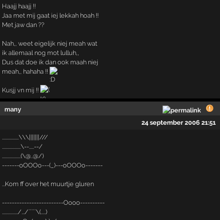
Haajj haajj !!
Jaa met mij gaat iej lekkah hoah !!
Met jaw dan ??
Nah,, weet eigelijk niej meah wat
ik allemaal nog mot lulluh,,
Dus dat doe ik dan ook maah niej
meah,, hahaha !!
Kusjj vn mij !!
many
24 september 2006 21:51
.................\\\|||||||///
...................\--.....--/
...................(\@..@/)
-------oOOOo---(_)---oOOOo-------
...Kom ff over het muurtje gluren
-------------------------Oooo----------
................/.../`````\(.....)