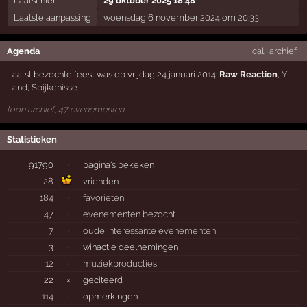
Laatst hier
29 oktober 2025 18:48
Laatste aanpassing
woensdag 6 november 2024 om 20:33
Agenda
ical
·
archief
Laatst bezochte feest was op vrijdag 24 januari 2014:
Raw Reaction
,
Y-
Land
,
Spijkenisse
toon archief, 47 evenementen
Statistieken
91790
·
pagina's bekeken
28
vrienden
184
·
favorieten
47
·
evenementen bezocht
7
·
oude interessante evenementen
3
·
winactie deelnemingen
12
·
muziekproducties
22
×
geciteerd
114
·
opmerkingen