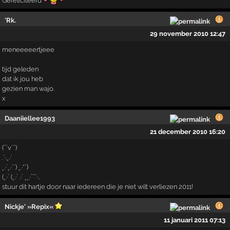
Gefeliciteerd
'Rk.
29 november 2010 12:47
meneeeeertjeee
tijd geleden
dat ik jou heb
gezien man wajo.
x
Daaniiellee1993
21 december 2010 16:20
(¯`v´¯)
.`·.¸.·´
¸.·´¸.·´¨) ¸.·*¨)
(¸.·´ (¸.·´ .·´ ¸¸.·¨¯`·..
stuur dit hartje door naar iedereen die je niet wilt verliezen 2011!
Nickje' »Repix«
11 januari 2011 07:13