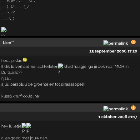
.........oooO../............\).../
.........(.....)/...............(_/
..........\...(/
............\_)
Lien**
25 september 2006 17:20
heeJ pikkie
ff dik lulverhaal hier achterlaten
khad fraagje, ga jij ook naar MOH in
Duitsland??
njaa...
ajuu parapluu de groente en tot sinaasappel!!
kuss&knuff xxxJøline
1 oktober 2006 21:17
hey lulletje
alles goed met jouw dan.