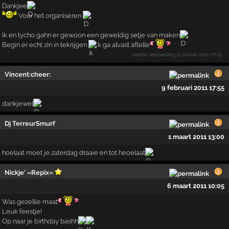
Dankjee
Voor het organiseren
Ik en tycho gahn er gewoon een geweldig setje van maken
Begin er echt zin in tekrijgen
k ga alvast aftelle
laatste aanpassing
11 januari 2011 07:15
Vincent:cheer:
9 februari 2011 17:55
dankjewel
Dj TerreurSmurf
1 maart 2011 13:00
hoelaat moet je zaterdag draaie en tot heoelaat
Nickje' »Repix«
6 maart 2011 10:05
Was gezellie maat
Leuk feestje!
Op naar je birthday bashh