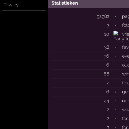
Statistieken
Privacy
92982
·
pag
3
·
fot
10
vri
38
·
fav
96
·
ev
6
·
ou
68
·
wi
2
·
flo
6
×
gec
44
·
op
2
·
wa
2
·
fo
3
·
fo