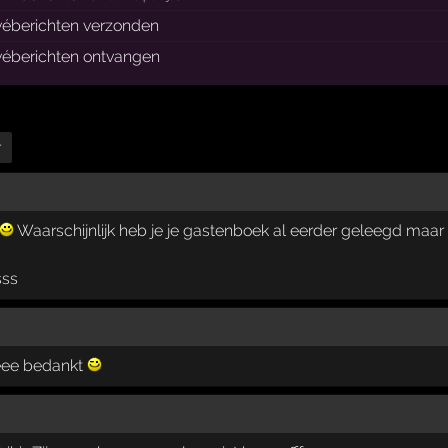
véberichten verzonden
véberichten ontvangen
r
Waarschijnlijk heb je je gastenboek al eerder geleegd maar to
sss
ee bedankt