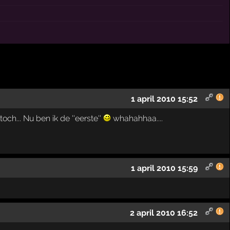
1 april 2010 15:52
ch... Nu ben ik de ''eerste''
whahahhaa....
1 april 2010 15:59
2 april 2010 16:52