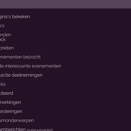
ina's bekeken
o's
enden
orieten
enementen bezocht
de interessante evenementen
nactie deelnemingen
cks
iteerd
merkingen
arderingen
rumonderwerpen
rumberichten
(
onderwerpenlijst
)