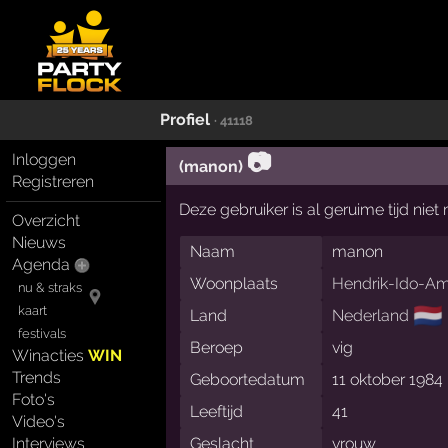
Profiel
· 41118
📷
Inloggen
(manon)
Registreren
Deze gebruiker is al geruime tijd nie
Overzicht
Nieuws
Naam
manon
Agenda
Woonplaats
Hendrik-Ido-A
nu & straks
🇳🇱
kaart
Land
Nederland
festivals
Beroep
vig
Winacties
WIN
Trends
Geboortedatum
11 oktober 1984
Foto's
Leeftijd
41
Video's
Interviews
Geslacht
vrouw