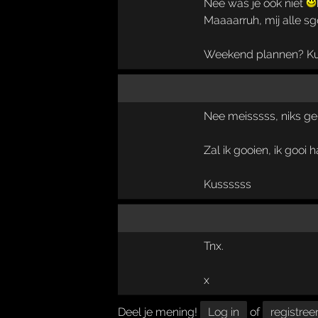
Nee was je ook niet
Maaaarruh, mij alle sgo
Weekend plannen? Ku
Nee meisssss, niks ge
Zal ik gooien, ik gooi 
Kussssss
Tnx.
x
Deel je mening!
Log in
of
registree