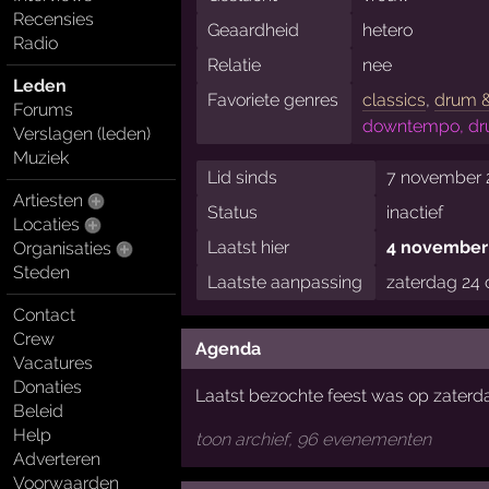
Recensies
Geaardheid
hetero
Radio
Relatie
nee
Leden
Favoriete genres
classics
,
drum 
Forums
downtempo, dr
Verslagen (leden)
Muziek
Lid sinds
7 november 
Artiesten
Status
inactief
Locaties
Laatst hier
4 november 
Organisaties
Steden
Laatste aanpassing
zaterdag 24 
Contact
Crew
Agenda
Vacatures
Donaties
Laatst bezochte feest was op zaterd
Beleid
Help
toon archief, 96 evenementen
Adverteren
Voorwaarden