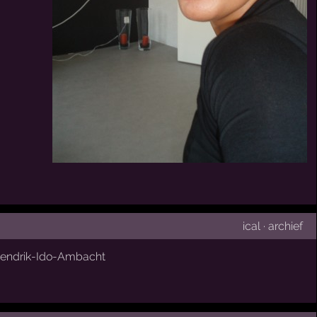
ical
·
archief
endrik-Ido-Ambacht