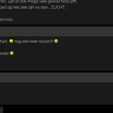
hihi.. Zijn er ook mega veel gewist hoor..pfff..
ed op het ziek zijn na dan... ZUCHT...
ssssss
had..
nog een keer sturen!!!
harder
r