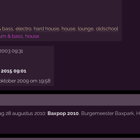
& bass
,
electro
,
hard house
,
house
,
lounge
,
oldschool
um & bass, house
2003 09:31
2015 09:01
oktober 2009 om 19:58
ag 28 augustus 2010:
Baxpop 2010
,
Burgemeester Baxpark
,
H