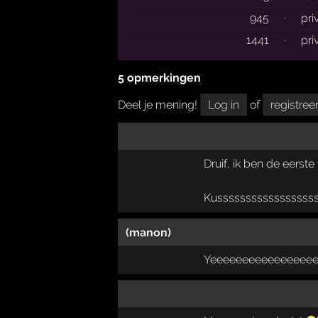
945
·
pri
1441
·
pri
5 opmerkingen
Deel je mening!
Log in
of
registree
Druif, ik ben de eerste
Kusssssssssssssssss
(manon)
Yeeeeeeeeeeeeeeeee