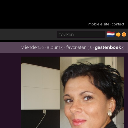
mobiele site
·
contact
🇳🇱
­
vrienden
·
album
·
favorieten
·
gastenboek
,10
,5
,38
,5