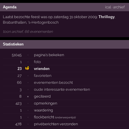
Agenda
ical
·
archief
Laatst bezochte feest was op zaterdag 31 oktober 2009:
Thrillogy
,
Brabanthallen
,
's-Hertogenbosch
toon archief, 66 evenementen
Statistieken
51045
·
pagina's bekeken
1
·
foto
23
vrienden
27
·
favorieten
66
·
evenementen bezocht
3
·
oude interessante evenementen
8
×
geciteerd
423
·
opmerkingen
1
·
waardering
1
·
flockbericht
(
onderwerpenlijst
)
478
·
privéberichten verzonden