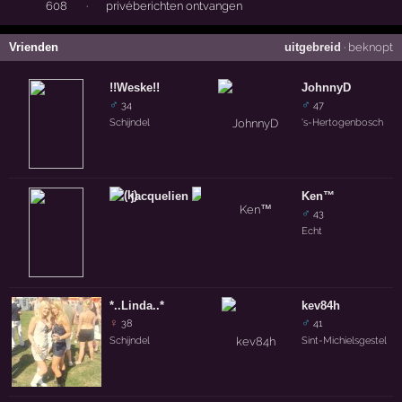
608
·
privéberichten ontvangen
Vrienden
uitgebreid
·
beknopt
!!Weske!!
JohnnyD
♂
♂
34
47
Schijndel
's-Hertogenbosch
jacquelien
Ken™
♂
43
Echt
*..Linda..*
kev84h
♀
♂
38
41
Schijndel
Sint-Michielsgestel