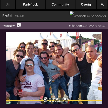
Jij
Partyflock
Community
Overig
🔍
Profiel
· 406409
📷
vrienden
·
favorieten
*suuske*
,23
,27