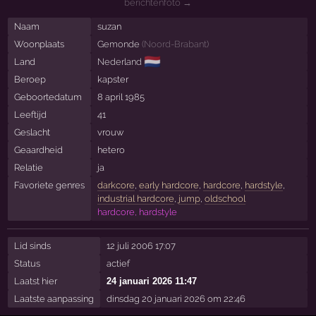
berichtenfoto →
Naam
suzan
Woonplaats
Gemonde
(
Noord-Brabant
)
🇳🇱
Land
Nederland
Beroep
kapster
Geboortedatum
8 april 1985
Leeftijd
41
Geslacht
vrouw
Geaardheid
hetero
Relatie
ja
Favoriete genres
darkcore
,
early hardcore
,
hardcore
,
hardstyle
,
industrial hardcore
,
jump
,
oldschool
hardcore, hardstyle
Lid sinds
12 juli 2006 17:07
Status
actief
Laatst hier
24 januari 2026 11:47
Laatste aanpassing
dinsdag 20 januari 2026 om 22:46