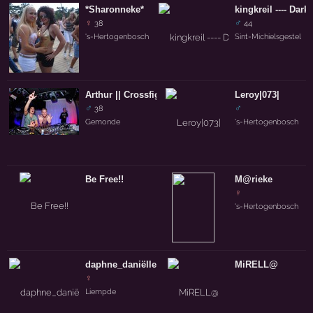
*Sharonneke*
kingkreil ---- Dar
♀
♂
38
44
's-Hertogenbosch
Sint-Michielsgestel
Arthur || Crossfight ||
Leroy|073|
♂
♂
38
Gemonde
's-Hertogenbosch
Be Free!!
M@rieke
♀
's-Hertogenbosch
daphne_daniëlle
MiRELL@
♀
Liempde