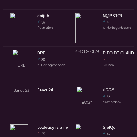
datjuh
N@PST€R
♂
♂
39
42
Rosmalen
's-Hertogenbosch
DRE
PIPO DE CLAUDI
♂
♀
39
's-Hertogenbosch
Drunen
Jancu24
riGGY
♂
37
Amsterdam
Jealousy is a motherf*cker
SjefQe
♀
♂
35
41