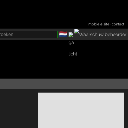
mobiele site
·
contact
🇳🇱
­