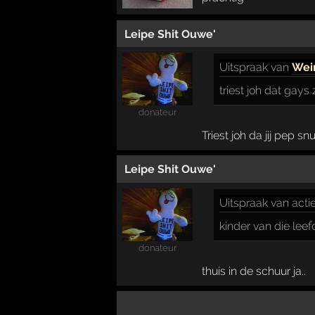
Leipe Shit Ouwe'
Uitspraak
van
Wei
triest joh dat gays 
donateur
Triest joh da jij pep sn
Leipe Shit Ouwe'
Uitspraak
van acti
kinder van die leef
donateur
thuis in de schuur ja..