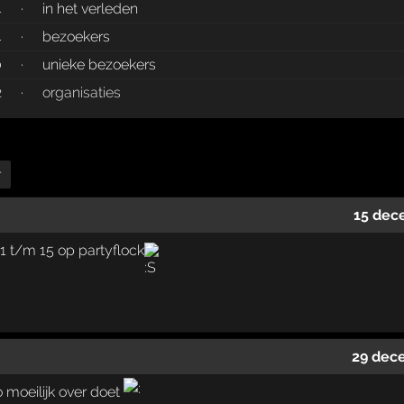
4
·
in het verleden
4
·
bezoekers
0
·
unieke bezoekers
2
·
organisaties
r
15 dec
 11 t/m 15 op partyflock
29 dec
 zo moeilijk over doet