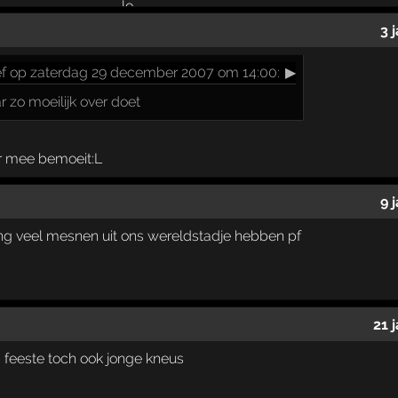
3 
ef op zaterdag 29 december 2007 om 14:00:
▶
daar zo moeilijk over doet
daar mee bemoeit:L
9 
ng veel mesnen uit ons wereldstadje hebben pf
21 
jd feeste toch ook jonge kneus