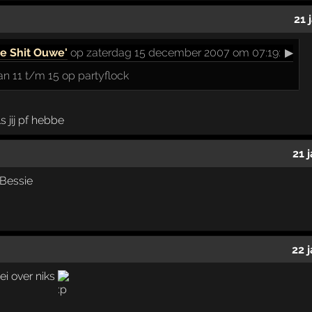
21 
e Shit Ouwe'
op zaterdag 15 december 2007 om 07:19:
▶
 van 11 t/m 15 op partyflock
s jij pf hebbe
21 
 Bessie
22 
ei over niks