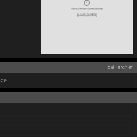
ical
·
archief
nde