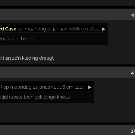
4
rd Case
op maandag 21 januari 2008 om 17:11:
▶
zoals jij pf hebbe
uift en zo'n kleding draagt
4
ef op maandag 21 januari 2008 om 12:29:
▶
dtijd feeste toch ook jonge kneus
3