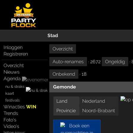
Stad
Inloggen
Overzicht
Registreren
Auto-renames
· 2672
Ongeldig
· 
Overzicht
Nieuws
Onbekend
· 18
Agenda
Gemonde
nu & straks
kaart
festivals
Land
Nederland
Winacties
WIN
Provincie
Noord-Brabant
Trends
Foto's
Video's
Interviews