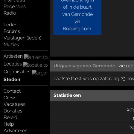
Recensies
Radio
Leden
Forums
Verslagen (leden)
Muziek
Artiesten
Locaties
Uitgaansagenda Gemonde
· zie ook
Organisaties
Laatste feest was op zaterdag 23 n
Steden
Contact
Statistieken
Crew
Vacatures
29
Donaties
Beleid
Help
2
Adverteren