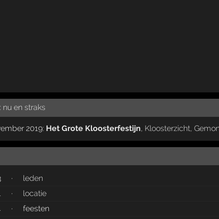
:
nu en straks
ovember 2019:
Het Grote Kloosterfestijn
,
Kloosterzicht
,
Gemo
3
·
leden
1
·
locatie
4
·
feesten