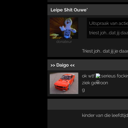
Leipe Shit Ouwe'
Uitspraak
van acti
triest joh...dat jij 
donateur
Triest joh.. dat jij je 
>> Daigo <<
ok wtf
serieus focki
ziek gewoon
g
kinder van die leefdti