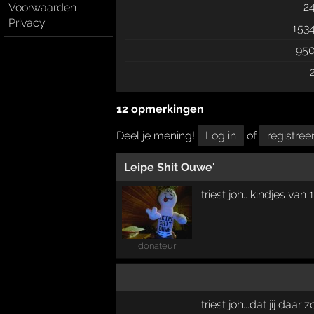
2
Voorwaarden
Privacy
153
95
12 opmerkingen
Deel je mening!
Log in
of
registree
Leipe Shit Ouwe'
triest joh.. kindjes van
donateur
triest joh...dat jij daar