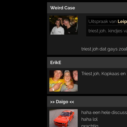
Weird Case
Uitspraak
van
Leip
triest joh.. kindjes
triest joh dat gays zoal
ErikE
Triest joh, Kopkaas en
>> Daigo <<
haha een hele discuss
haha lol
prachtig