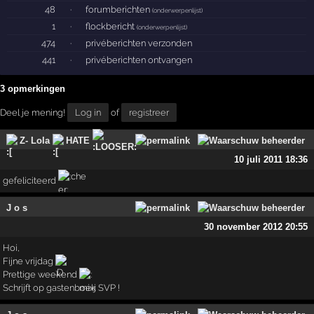
48
·
forumberichten
(
onderwerpenlijst
)
1
·
flockbericht
(
onderwerpenlijst
)
474
·
privéberichten verzonden
441
·
privéberichten ontvangen
3 opmerkingen
Deel je mening!
Log in
of
registreer
Z- Lola
HATE
10 juli 2011 18:36
gefeliciteerd
J o s
30 november 2012 20:55
Hoi,
Fijne vrijdag
Prettige weekend
Schrijft op gastenboek SVP !