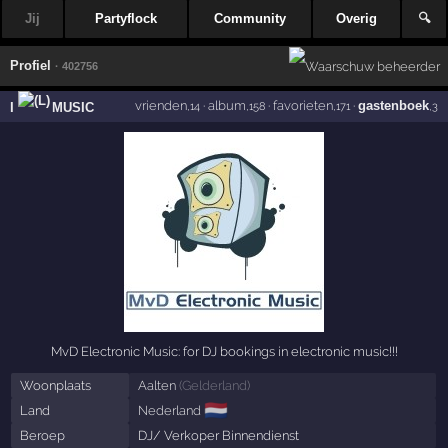
Jij
Partyflock
Community
Overig
🔍
Profiel
· 402756
vrienden
·
album
·
favorieten
·
gastenboek
I
MUSIC
,14
,158
,171
,3
MvD Electronic Music: for DJ bookings in electronic music!!!
Woonplaats
Aalten
(
Gelderland
)
🇳🇱
Land
Nederland
Beroep
DJ/ Verkoper Binnendienst