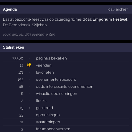
Agenda
ical
·
archief
Laatst bezochte feest was op zaterdag 31 mei 2014:
Emporium Festival
,
De Berendonck
,
Wijchen
toon archief, 153 evenementen
Statistieken
73369
·
pagina's bekeken
14
vrienden
171
·
favorieten
153
·
evenementen bezocht
48
·
oude interessante evenementen
6
·
winactie deelnemingen
2
·
flocks
15
×
geciteerd
33
·
opmerkingen
11
·
waarderingen
3
·
forumonderwerpen