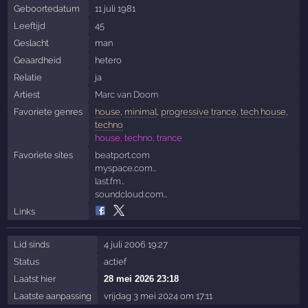
Geboortedatum
11 juli 1981
Leeftijd
45
Geslacht
man
Geaardheid
hetero
Relatie
ja
Artiest
Marc van Doorn
Favoriete genres
house
,
minimal
,
progressive trance
,
tech house
,
techno
house, techno, trance
Favoriete sites
beatport.com
myspace.com…
last.fm…
soundcloud.com…
Links
Lid sinds
4 juli 2006 19:27
Status
actief
Laatst hier
28 mei 2026 23:18
Laatste aanpassing
vrijdag 3 mei 2024 om 17:11