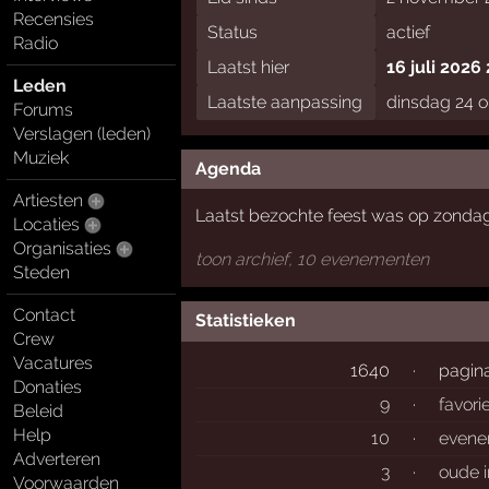
Recensies
Status
actief
Radio
Laatst hier
16 juli 2026
Leden
Laatste aanpassing
dinsdag 24 o
Forums
Verslagen (leden)
Muziek
Agenda
Artiesten
Laatst bezochte feest was op zondag
Locaties
Organisaties
toon archief, 10 evenementen
Steden
Contact
Statistieken
Crew
Vacatures
1640
·
pagin
Donaties
9
·
favori
Beleid
Help
10
·
evene
Adverteren
3
·
oude 
Voorwaarden