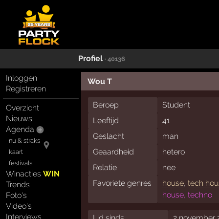
Profiel
· 40136
Inloggen
Wou T
Registreren
Beroep
Student
Overzicht
Nieuws
Leeftijd
41
Agenda
Geslacht
man
nu & straks
Geaardheid
hetero
kaart
festivals
Relatie
nee
Winacties
WIN
Favoriete genres
house
,
tech ho
Trends
house, techno
Foto's
Video's
Interviews
Lid sinds
2 november 