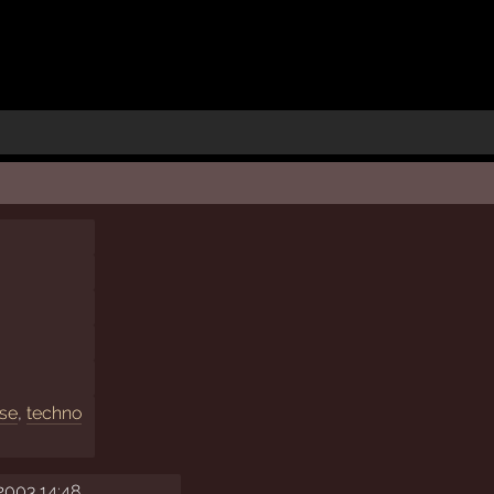
use
,
techno
2003 14:48