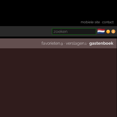
mobiele site
·
contact
🇳🇱
­
favorieten
·
verslagen
·
gastenboek
,9
,1