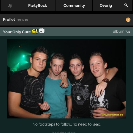
Jij
Partyflock
Community
Overig
🔍
Profiel
· 393010
📷
album
Your Only Cure
,721
No footsteps to follow, no need to lead.