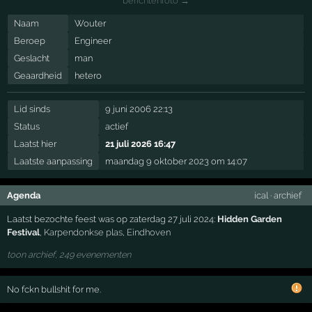
berichtenfoto →
Naam
Wouter
Beroep
Engineer
Geslacht
man
Geaardheid
hetero
Lid sinds
9 juni 2006 22:13
Status
actief
Laatst hier
21 juli 2026 16:47
Laatste aanpassing
maandag 9 oktober 2023 om 14:07
Agenda
ical
·
archief
Laatst bezochte feest was op zaterdag 27 juli 2024:
Hidden Garden
Festival
,
Karpendonkse plas
,
Eindhoven
toon archief, 249 evenementen
No fckn bullshit for me.