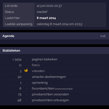
Lid sinds
12 juni 2002 20:37
Status
inactief
Laatst hier
8 maart 2014
Laatste aanpassing
zaterdag 8 maart 2014 om 20:53
Agenda
ical
Statistieken
± 3434
·
pagina's bekeken
11
·
foto's
3
vrienden
50
·
winactie deelnemingen
1
·
opmerking
6
·
forumberichten
(
onderwerpenlijst
)
75
·
privéberichten verzonden
98
·
privéberichten ontvangen