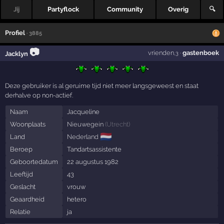
Jij
Partyflock
Community
Overig
🔍
Profiel
· 3885
📷
vrienden
·
gastenboek
Jacklyn
,3
Deze gebruiker is al geruime tijd niet meer langsgeweest en staat
derhalve op non-actief.
Naam
Jacqueline
Woonplaats
Nieuwegein
(
Utrecht
)
🇳🇱
Land
Nederland
Beroep
Tandartsassistente
Geboortedatum
22 augustus 1982
Leeftijd
43
Geslacht
vrouw
Geaardheid
hetero
Relatie
ja