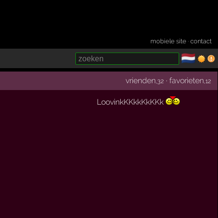
mobiele site
·
contact
🇳🇱
­
vrienden
·
favorieten
,32
,12
LoovinkKKkkKkKKk