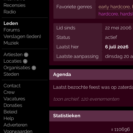
Recensies
Favoriete genres
early hardcore
,
Radio
hardcore, hardst
Leden
Lid sinds
22 mei 2006 
Forums
Verslagen (leden)
Status
actief
Muziek
Laatst hier
6 juli 2026
Artiesten
Laatste aanpassing
dinsdag 20 a
Locaties
Organisaties
Steden
Agenda
Contact
Laatst bezochte feest was op zaterd
Crew
Vacatures
toon archief, 120 evenementen
Donaties
Beleid
Statistieken
Help
Adverteren
± 110696
Voorwaarden