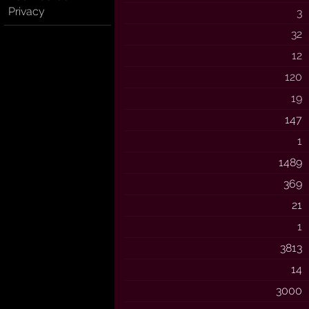
Privacy
3
32
12
120
19
147
1
1489
369
21
1
3813
14
3000