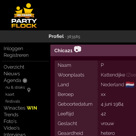
Profiel
· 383585
📷
Inloggen
Chica21
Registreren
Naam
P
Overzicht
Nieuws
Woonplaats
Kattendijke
(
Zee
Agenda
🇳🇱
Land
Nederland
nu & straks
Beroep
xx
kaart
festivals
Geboortedatum
4 juni 1984
Winacties
WIN
Leeftijd
42
Trends
Foto's
Geslacht
vrouw
Video's
Geaardheid
hetero
Interviews