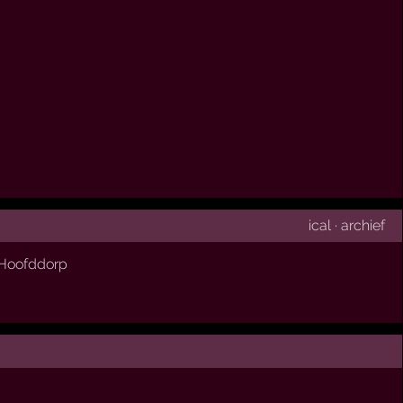
ical
·
archief
Hoofddorp