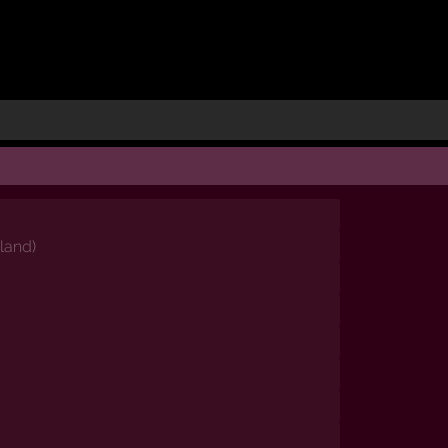
land
)