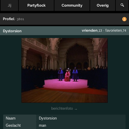
Jij
Partyflock
Community
Overig
🔍
Profiel
· 3801
vrienden
·
favorieten
Dystorsion
,13
,74
berichtenfoto →
Naam
Dystorsion
Geslacht
man