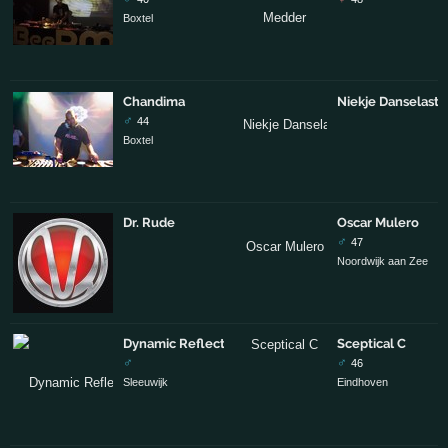
Boxtel
Chandima
Niekje Danselasti
♂
44
Boxtel
Dr. Rude
Oscar Mulero
♂
47
Noordwijk aan Zee
Dynamic Reflection
Sceptical C
♂
♂
46
Sleeuwijk
Eindhoven