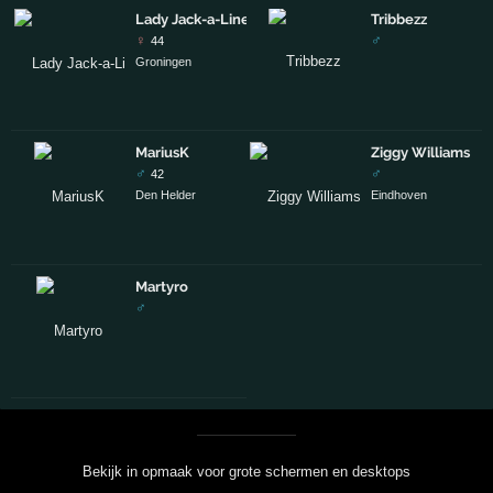
Lady Jack-a-Line
Tribbezz
♀
♂
44
Groningen
MariusK
Ziggy Williams
♂
♂
42
Den Helder
Eindhoven
Martyro
♂
Bekijk in opmaak voor grote schermen en desktops