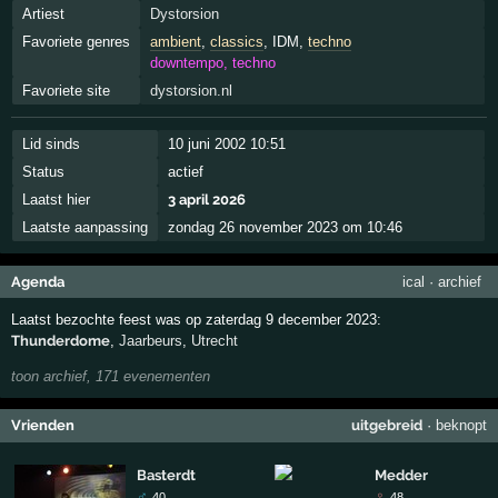
Artiest
Dystorsion
Favoriete genres
ambient
,
classics
, IDM,
techno
downtempo, techno
Favoriete site
dystorsion.nl
Lid sinds
10 juni 2002 10:51
Status
actief
Laatst hier
3 april 2026
Laatste aanpassing
zondag 26 november 2023 om 10:46
Agenda
ical
·
archief
Laatst bezochte feest was op zaterdag 9 december 2023:
Thunderdome
,
Jaarbeurs
,
Utrecht
toon archief, 171 evenementen
Vrienden
uitgebreid
·
beknopt
Basterdt
Medder
♂
♀
40
48