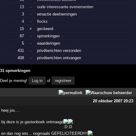
13
·
oude interessante evenementen
3
·
winactie deelnemingen
4
·
flocks
15
×
geciteerd
87
·
opmerkingen
5
·
waarderingen
431
·
privéberichten verzonden
408
·
privéberichten ontvangen
31 opmerkingen
Deel je mening!
Log in
of
registreer
20 oktober 2007 20:23
heej jos....
bij deze is je gastenboek ontmaagd
en dan nog iets... nogmaals GEFELICITEERD!!!!