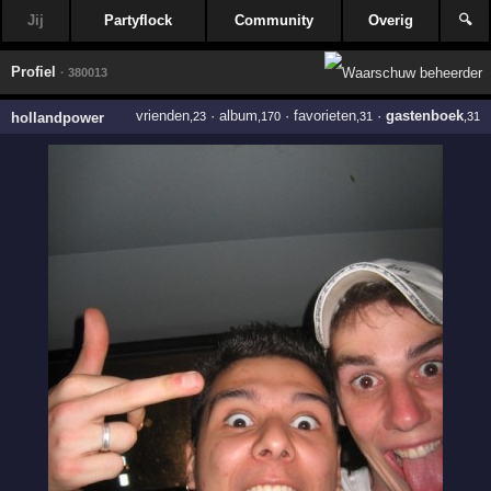
Jij
Partyflock
Community
Overig
🔍
Profiel
· 380013
vrienden
·
album
·
favorieten
·
gastenboek
hollandpower
,23
,170
,31
,31