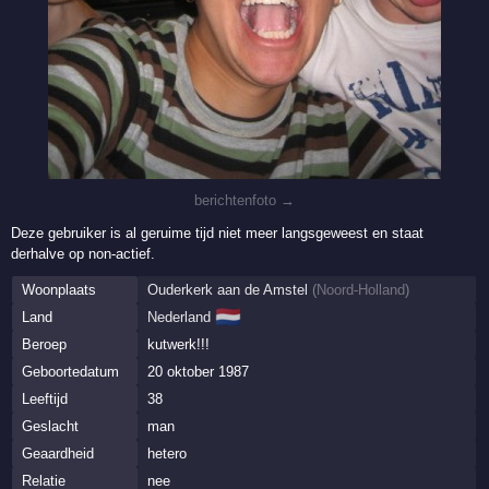
berichtenfoto →
Deze gebruiker is al geruime tijd niet meer langsgeweest en staat
derhalve op non-actief.
Woonplaats
Ouderkerk aan de Amstel
(
Noord-Holland
)
🇳🇱
Land
Nederland
Beroep
kutwerk!!!
Geboortedatum
20 oktober 1987
Leeftijd
38
Geslacht
man
Geaardheid
hetero
Relatie
nee