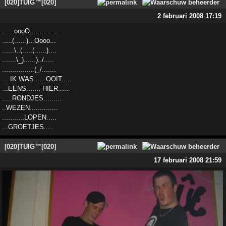
[020]TUIG™[020]
2 februari 2008 17:19
......oooO........... ...
.....(......)...Oooo...
......\..(.....(......)....
.......\_)......)../.....
................(_/.......
... IK WAS .....OOIT.....
...EENS....... HIER......
.....RONDJES.........
..WEZEN..............
...........LOPEN.....
...GROETJES.....
[020]TUIG™[020]
17 februari 2008 21:59