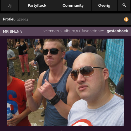
Jij
Partyflock
Community
Overig
🔍
Profiel
· 375003
vrienden
·
album
·
favorieten
·
gastenboek
MR SH1N3
,6
,88
,211