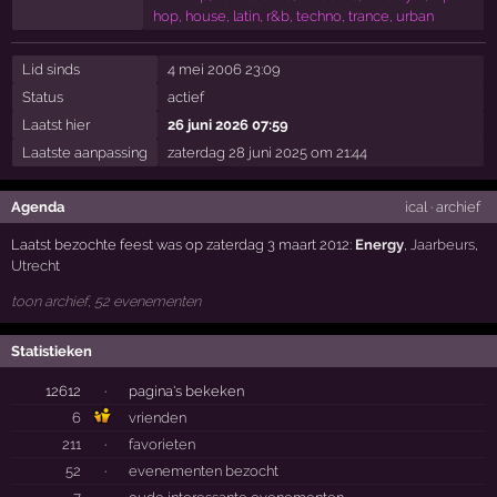
hop, house, latin, r&b, techno, trance, urban
Lid sinds
4 mei 2006 23:09
Status
actief
Laatst hier
26 juni 2026 07:59
Laatste aanpassing
zaterdag 28 juni 2025 om 21:44
Agenda
ical
·
archief
Laatst bezochte feest was op zaterdag 3 maart 2012:
Energy
,
Jaarbeurs
,
Utrecht
toon archief, 52 evenementen
Statistieken
12612
·
pagina's bekeken
6
vrienden
211
·
favorieten
52
·
evenementen bezocht