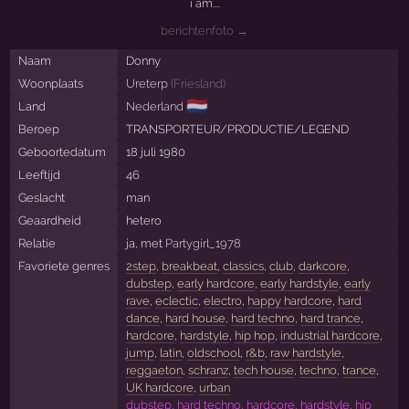
i am....
berichtenfoto →
Naam
Donny
Woonplaats
Ureterp
(
Friesland
)
🇳🇱
Land
Nederland
Beroep
TRANSPORTEUR/PRODUCTIE/LEGEND
Geboortedatum
18 juli 1980
Leeftijd
46
Geslacht
man
Geaardheid
hetero
Relatie
ja, met
Partygirl_1978
Favoriete genres
2step
,
breakbeat
,
classics
,
club
,
darkcore
,
dubstep
,
early hardcore
,
early hardstyle
,
early
rave
,
eclectic
,
electro
,
happy hardcore
,
hard
dance
,
hard house
,
hard techno
,
hard trance
,
hardcore
,
hardstyle
,
hip hop
,
industrial hardcore
,
jump
,
latin
,
oldschool
,
r&b
,
raw hardstyle
,
reggaeton
,
schranz
,
tech house
,
techno
,
trance
,
UK hardcore
,
urban
dubstep, hard techno, hardcore, hardstyle, hip