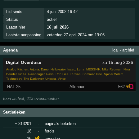
Lid sinds
4 juni 2002 16:42
Status
actief
Laatst hier
16 juli 2026
Laatste aanpassing
zaterdag 27 april 2024 om 19:06
Agenda
ical
·
archief
Digital Overdose
za 15 aug 2026
Analog Kitchen
,
Arjuna
,
Dano
,
Hellcreator
,
Isaac
,
Luna
,
MESSI4H
,
Mike Redman
,
Nina
Bender
,
NoXa
,
Painbringer
,
Pavo
,
Rob Gee
,
Ruffian
,
Somniac One
,
Spider Willem
,
Technoboy
,
The Darkraver
,
Unexist
,
Vince
HAL 25
Alkmaar
562
toon archief, 213 evenementen
Statistieken
± 313201
·
pagina's bekeken
18
·
foto's
36
vrienden