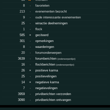
8
·
favorieten
213
·
evenementen bezocht
9
·
oude interessante evenementen
25
·
winactie deelnemingen
1
·
flock
585
×
geciteerd
301
·
opmerkingen
8
·
waarderingen
20
·
forumonderwerpen
3639
·
forumberichten
(
onderwerpenlijst
)
16
·
flockberichten
(
onderwerpenlijst
)
26
×
positieve karma
25
·
positievelingen
14
×
negatieve karma
7
·
negatievelingen
3959
·
privéberichten verzonden
3090
·
privéberichten ontvangen