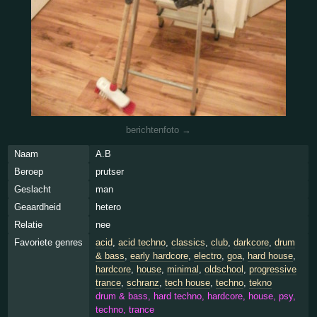
berichtenfoto →
Naam
A.B
Beroep
prutser
Geslacht
man
Geaardheid
hetero
Relatie
nee
Favoriete genres
acid
,
acid techno
,
classics
,
club
,
darkcore
,
drum
& bass
,
early hardcore
,
electro
,
goa
,
hard house
,
hardcore
,
house
,
minimal
,
oldschool
,
progressive
trance
,
schranz
,
tech house
,
techno
,
tekno
drum & bass, hard techno, hardcore, house, psy,
techno, trance