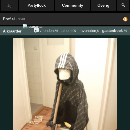
Jij
Partyflock
Community
Overig
🔍
Profiel
· 3640
📷
vrienden
·
album
·
favorieten
·
gastenboek
Alkraarder
,36
,90
,8
,39