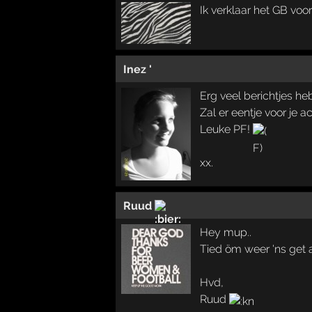
Ik verklaar het GB vo
Inez '
Erg veel berichtjes heb 
Zal er eentje voor je a
Leuke PF!
xx.
Ruud
Hey mup..
Tied öm weer 'ns get 
Hvd,
Ruud