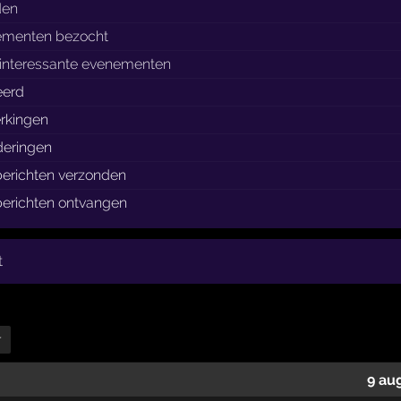
den
ementen bezocht
interessante evenementen
eerd
rkingen
eringen
berichten verzonden
berichten ontvangen
t
r
9 au