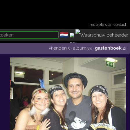
mobiele site
·
contact
🇳🇱
­
vrienden
·
album
·
gastenboek
,5
,84
,12