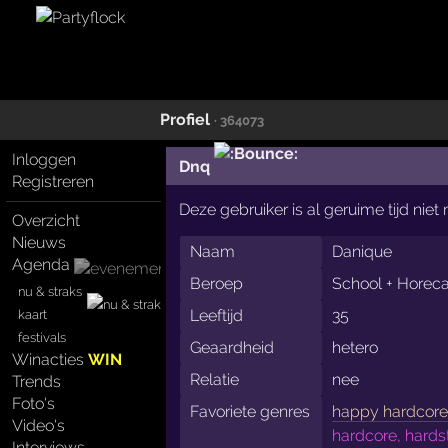
Profiel
· 364073
Inloggen
Dnq
Registreren
Deze gebruiker is al geruime tijd nie
Overzicht
Nieuws
Naam
Danique
Agenda
Beroep
School + Horeca
nu & straks
Leeftijd
35
kaart
festivals
Geaardheid
hetero
Winacties
WIN
Relatie
nee
Trends
Foto's
Favoriete genres
happy hardcor
Video's
hardcore, hardst
Interviews