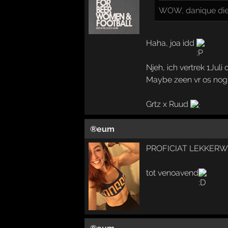
WOW, danique die 
Haha, joa idd
Njeh, ich vertrek 1Juli
Maybe zeen vr os nog 
Grtz x Ruud
®eum
PROFICIAT LEKKERW
tot venoavend