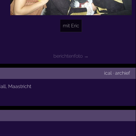
mit Eric
berichtenfoto →
ical
·
archief
all
,
Maastricht