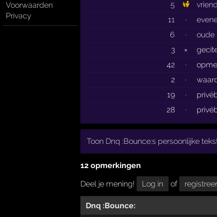
5
vrien
Voorwaarden
Privacy
11
·
even
6
·
oude 
3
×
gecit
42
·
opme
2
·
waard
19
·
privé
28
·
privé
Toon Dnq :Bounce:s persoonlijke teks
12 opmerkingen
Deel je mening!
Log in
of
registree
Dnq :Bounce: