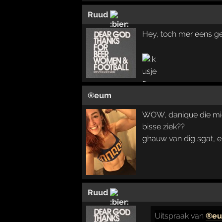
Ruud
Hey, toch mer eens g
®eum
WOW, danique die mig
bisse ziek??
ghauw van dig sgat, e
Ruud
Uitspraak
van
®e