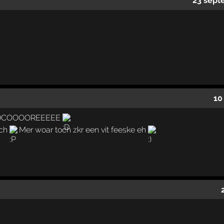
23 sept
10
ARDCOOOOREEEEE
ich
Mer woar toch zkr een vit feeske eh