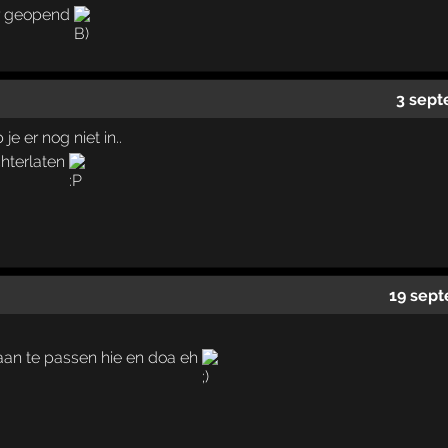
or geopend
3 sept
je er nog niet in..
chterlaten
19 sept
aan te passen hie en doa eh