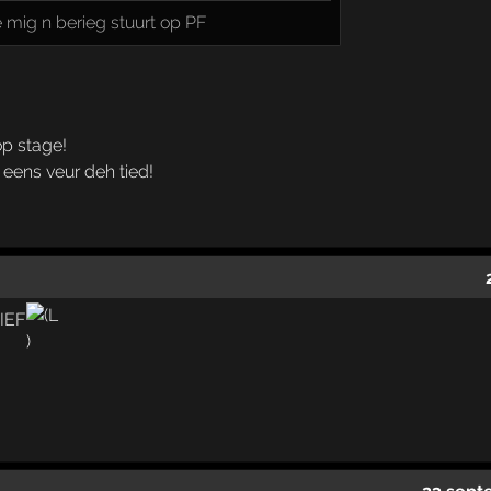
mig n berieg stuurt op PF
 op stage!
eens veur deh tied!
IEF