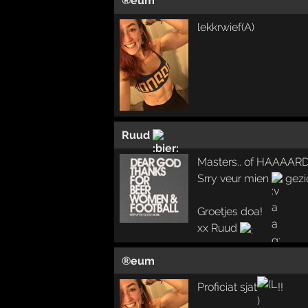
®eum
lekkrwief(A)
Ruud
Masters.. of HAAA
Srry veur mien
gez
Groetjes doa!
xx Ruud
®eum
Proficiat sjat
!!