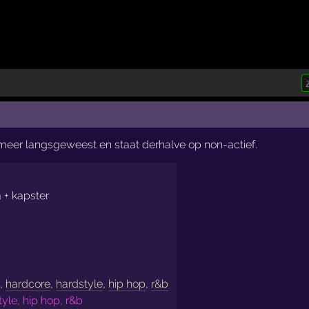
t meer langsgeweest en staat derhalve op non-actief.
 + kapster
e
,
hardcore
,
hardstyle
,
hip hop
,
r&b
yle, hip hop, r&b