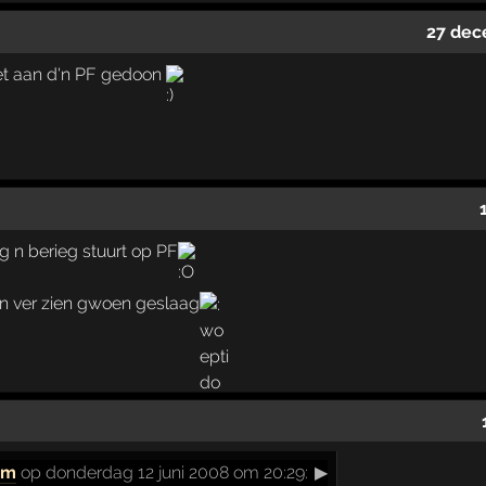
27 dec
et aan d'n PF gedoon
 n berieg stuurt op PF
n ver zien gwoen geslaag
um
op donderdag 12 juni 2008 om 20:29:
▶