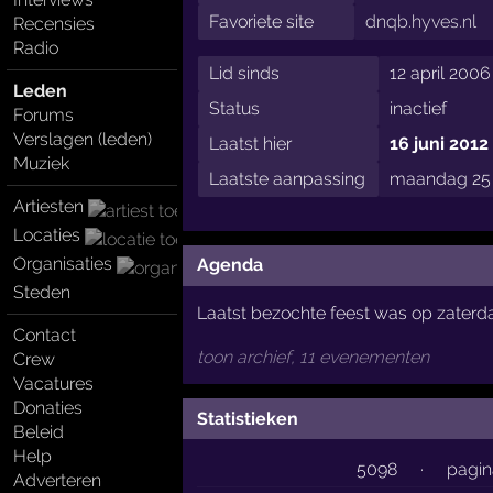
Favoriete site
dnqb.hyves.nl
Recensies
Radio
Lid sinds
12 april 2006
Leden
Status
inactief
Forums
Verslagen (leden)
Laatst hier
16 juni 2012
Muziek
Laatste aanpassing
maandag 25 
Artiesten
Locaties
Organisaties
Agenda
Steden
Laatst bezochte feest was op zater
Contact
toon archief, 11 evenementen
Crew
Vacatures
Donaties
Statistieken
Beleid
Help
5098
·
pagin
Adverteren