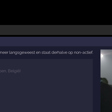
t meer langsgeweest en staat derhalve op non-actief.
pen
,
België
)