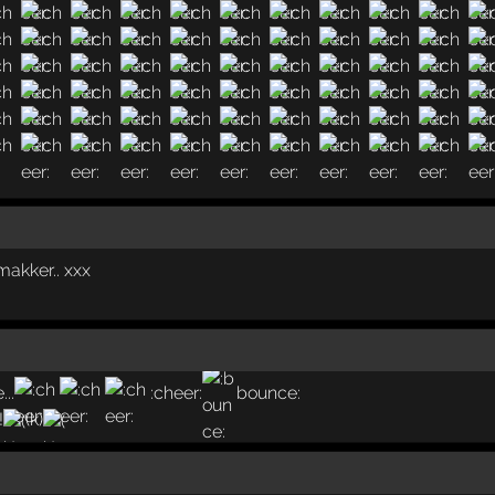
makker.. xxx
..
:chee­r:
bounce:
!
(k­)