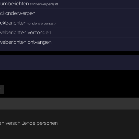
rumberichten
(
onderwerpenlijst
)
ockonderwerpen
ockberichten
(
onderwerpenlijst
)
ivéberichten verzonden
ivéberichten ontvangen
r
an verschillende personen...