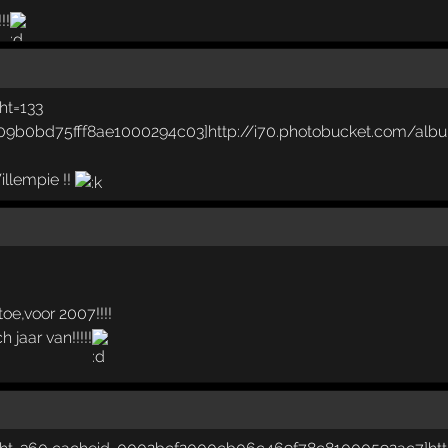
!!
illempie !!
oe,voor 2007!!!!
 jaar van!!!!!