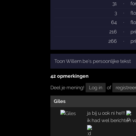
31
·
fo
3
·
fl
64
·
fl
216
·
pr
266
·
pr
Toon Willem.be's persoonlijke tekst
42 opmerkingen
Deel je mening!
Log in
of
registree
Giles
ja bij u ook ni he!!!
ik had wel berichten v