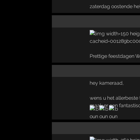
zaterdag oostende he!
Prettige feestdagen W
hey kameraad,
wens u het allerbeste t
maak er een fantastisch