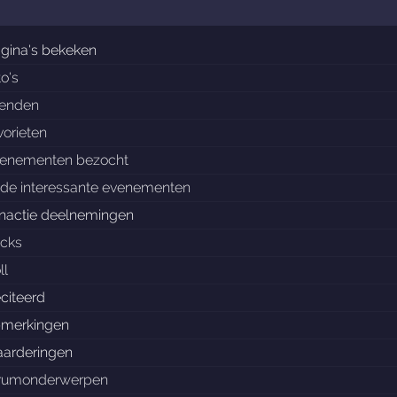
gina's bekeken
to's
ienden
vorieten
enementen bezocht
de interessante evenementen
nactie deelnemingen
ocks
ll
citeerd
merkingen
arderingen
rumonderwerpen