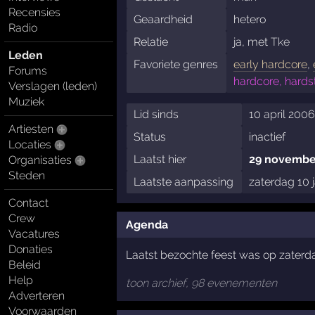
Recensies
Geaardheid
hetero
Radio
Relatie
ja, met
Tke
Leden
Favoriete genres
early hardcore
,
Forums
hardcore, hards
Verslagen (leden)
Muziek
Lid sinds
10 april 2006
Artiesten
Status
inactief
Locaties
Laatst hier
29 novembe
Organisaties
Steden
Laatste aanpassing
zaterdag 10 
Contact
Crew
Agenda
Vacatures
Donaties
Laatst bezochte feest was op zaterd
Beleid
Help
toon archief, 98 evenementen
Adverteren
Voorwaarden