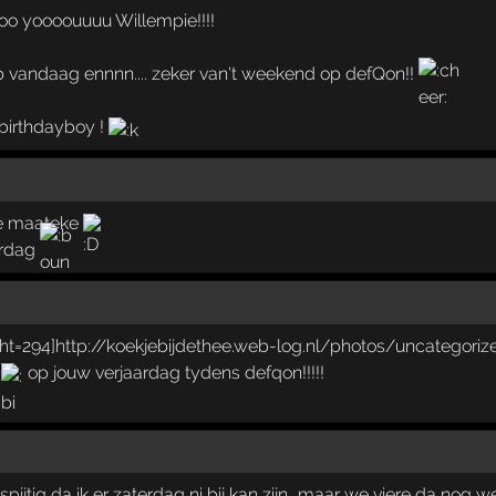
oo yoooouuuu Willempie!!!!
p vandaag ennnn.... zeker van't weekend op defQon!!
 birthdayboy !
 e maateke
erdag
op jouw verjaardag tydens defqon!!!!!
pijtig da ik er zaterdag ni bij kan zijn...maar we viere da nog 