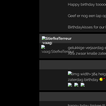
Happy birthday toooo
Geef er nog een lap o
Birthdaykisses for our
StiefkeTerreur
gelukkige verjaardag
Xtra zwaar knalle zat
zaterdag birthday
happy bday ilmkee !!! s