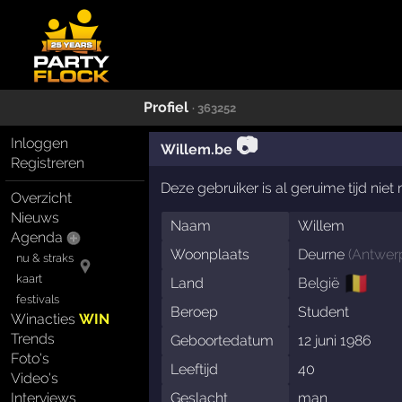
Profiel
· 363252
📷
Inloggen
Willem.be
Registreren
Deze gebruiker is al geruime tijd nie
Overzicht
Nieuws
Naam
Willem
Agenda
Woonplaats
Deurne
(
Antwer
nu & straks
🇧🇪
kaart
Land
België
festivals
Beroep
Student
Winacties
WIN
Trends
Geboortedatum
12 juni 1986
Foto's
Leeftijd
40
Video's
Interviews
Geslacht
man