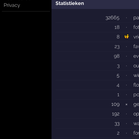
Statistieken
Privacy
32665
·
pa
18
·
fo
8
vr
23
·
fa
98
·
ev
3
·
ou
5
·
wi
4
·
fl
1
·
po
109
×
ge
192
·
op
33
·
wa
2
·
fo