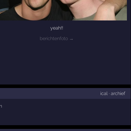
yeah!!
berichtenfoto →
ical
·
archief
n