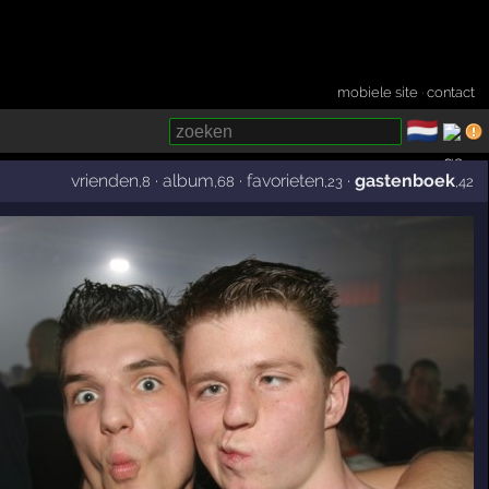
mobiele site
·
contact
🇳🇱
­
vrienden
·
album
·
favorieten
·
gastenboek
,8
,68
,23
,42