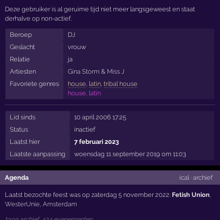
Deze gebruiker is al geruime tijd niet meer langsgeweest en staat
derhalve op non-actief.
Beroep
DJ
Geslacht
vrouw
Relatie
ja
Artiesten
Gina Storm
&
Miss J
Favoriete genres
house
,
latin
,
tribal house
house, latin
Lid sinds
10 april 2006 17:25
Status
inactief
Laatst hier
7 februari 2023
Laatste aanpassing
woensdag 11 september 2019 om 11:03
Agenda
ical
·
archief
Laatst bezochte feest was op zaterdag 5 november 2022:
Fetish Union
,
WesterUnie
,
Amsterdam
toon archief, 424 evenementen