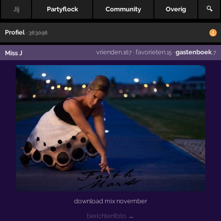
Jij
Partyflock
Community
Overig
🔍
Profiel
· 363096
vrienden
·
favorieten
·
gastenboek
Miss J
,167
,15
,7
download mix november
berichtenfoto →