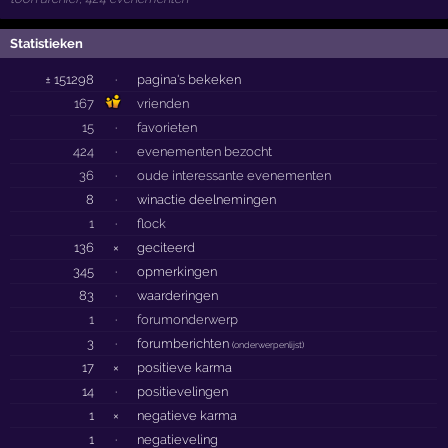
Statistieken
± 151298
·
pagina's bekeken
167
vrienden
15
·
favorieten
424
·
evenementen bezocht
36
·
oude interessante evenementen
8
·
winactie deelnemingen
1
·
flock
136
×
geciteerd
345
·
opmerkingen
83
·
waarderingen
1
·
forumonderwerp
3
·
forumberichten
(
onderwerpenlijst
)
17
×
positieve karma
14
·
positievelingen
1
×
negatieve karma
1
·
negatieveling