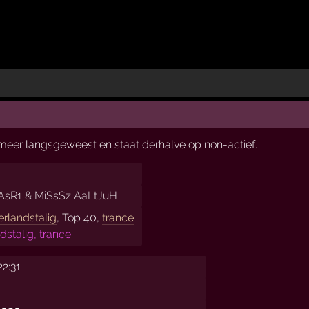
t meer langsgeweest en staat derhalve op non-actief.
sR1 & MiSsSz AaLtJuH
rlandstalig
, Top 40,
trance
dstalig, trance
22:31