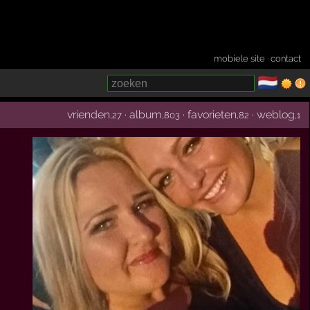
mobiele site
·
contact
🇳🇱
­
vrienden
·
album
·
favorieten
·
weblog
,27
,803
,82
,1