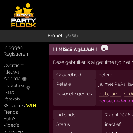
Profiel
· 361687
📷
Inloggen
! ! M!SsS A@LtJuH ! !
Registreren
Deze gebruiker is al geruime tijd nie
Overzicht
Nieuws
Geaardheid
hetero
Agenda
Relatie
ja, met
PaAsHaA
nu & straks
kaart
Favoriete genres
club
,
jump
,
nede
festivals
house, nederlan
Winacties
WIN
Trends
Lid sinds
7 april 2006 
Foto's
Status
inactief
Video's
Interviews