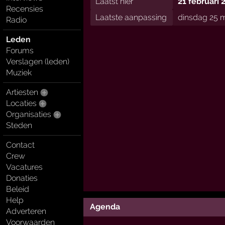
Laatst hier
21 februari 
Recensies
Laatste aanpassing
dinsdag 25 m
Radio
Leden
Forums
Verslagen (leden)
Muziek
Artiesten
Locaties
Organisaties
Steden
Contact
Crew
Vacatures
Donaties
Beleid
Help
Agenda
Adverteren
Voorwaarden