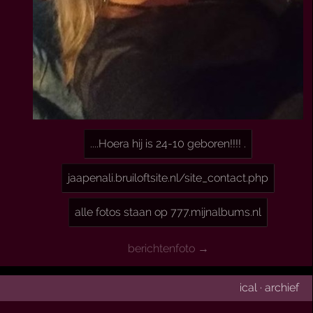
....Hoera hij is 24-10 geboren!!!! .
jaapenali.bruiloftsite.nl/site_contact.php
alle fotos staan op 777.mijnalbums.nl
berichtenfoto →
ical
·
archief