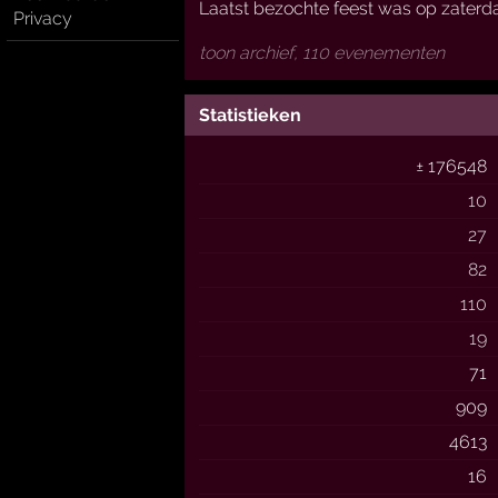
Laatst bezochte feest was op zaterd
Privacy
toon archief, 110 evenementen
Statistieken
± 176548
10
27
82
110
19
71
909
4613
16