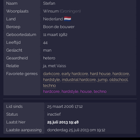
Naam
Stefan
Woonplaats
Winsum
(
Groningen
)
🇳🇱
Land
Nederland
Beroep
Boon de bouwer
Geboortedatum
11 maart 1982
Leeftijd
44
Geslacht
man
Geaardheid
hetero
Relatie
ja, met
Vaiss
Favoriete genres
darkcore
,
early hardcore
,
hard house
,
hardcore
,
hardstyle
,
industrial hardcore
,
jump
,
oldschool
,
techno
hardcore, hardstyle, house, techno
Lid sinds
25 maart 2006 17:12
Status
inactief
Laatst hier
25 juli 2013 19:48
Laatste aanpassing
donderdag 25 juli 2013 om 19:12