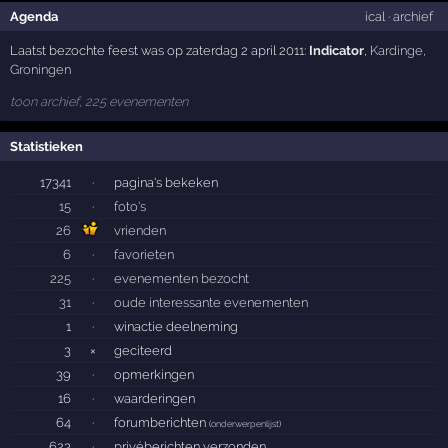
Agenda
ical
·
archief
Laatst bezochte feest was op zaterdag 2 april 2011:
Indicator
,
Kardinge
,
Groningen
toon archief, 225 evenementen
Statistieken
17341
·
pagina's bekeken
15
·
foto's
26
vrienden
6
·
favorieten
225
·
evenementen bezocht
31
·
oude interessante evenementen
1
·
winactie deelneming
3
×
geciteerd
39
·
opmerkingen
16
·
waarderingen
64
·
forumberichten
(
onderwerpenlijst
)
623
·
privéberichten verzonden