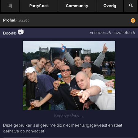
Jij
Partyflock
Community
Overig
🔍
Profiel
· 354460
📷
vrienden
·
favorieten
Boon®
,26
,6
berichtenfoto →
Deze gebruiker is al geruime tijd niet meer langsgeweest en staat
derhalve op non-actief.