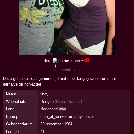
ikke
en me moppie
berichtenfoto →
Deze gebruiker is al geruime tijd niet meer langsgeweest en staat
derhalve op non-actief.
Naam
lincy
Woonplaats
Dongen
(
Noord-Brabant
)
🇳🇱
Land
Nederland
Beroep
man_at_worker en party - lover
Geboortedatum
22 november 1984
Leeftijd
41