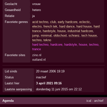
Geslacht
vrouw
Geaardheid
hetero
Relatie
ja
Favoriete genres
acid techno
,
club
,
early hardcore
,
eclectic
,
electro
,
french tek
,
hard dance
,
hard house
,
hard
trance
,
hardstyle
,
house
,
industrial hardcore
,
jump
,
minimal
,
oldschool
,
schranz
,
tech house
,
techno
,
tekno
hard techno, hardcore, hardstyle, house, techno,
trance
Favoriete sites
zino.nl
outland.nl
Lid sinds
20 maart 2006 19:19
Status
inactief
Laatst hier
3 april 2021 09:16
Laatste aanpassing
donderdag 11 juni 2015 om 22:12
Agenda
ical
·
archief