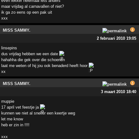
even lekker helemaal iets anders
maar vrijdag al carnavallen of niet?
ik ga zo eens op een pak uit
xxx
MISS SAMMY.
2 februari 2010 19:05
linsepins
dus vrijdag hebben we een date
hahahha die gek over die schoenen
laat me weten of hij jou ook benaderd heeft hoor
xx
MISS SAMMY.
3 maart 2010 18:40
muppie
17 april vet feestje ja
kunnen we niet al sneller een keertje weg
let me know
heb er zin in !!!!
xxx