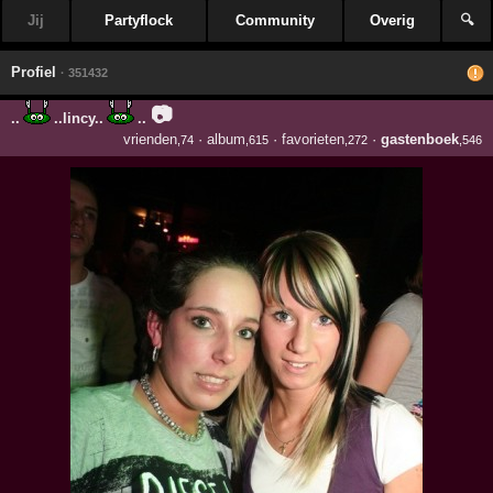
Jij
Partyflock
Community
Overig
🔍
Profiel
· 351432
📷
..
..lincy..
..
vrienden
·
album
·
favorieten
·
gastenboek
,74
,615
,272
,546