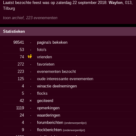
Laatst bezochte feest was op zaterdag 22 september 2018:
Waylon
,
013
,
Tilburg
toon archief, 223 evenementen
Statistieken
98541
·
pagina's bekeken
53
·
foto's
74
vrienden
272
·
favorieten
223
·
evenementen bezocht
125
·
oude interessante evenementen
4
·
winactie deelnemingen
5
·
flocks
42
×
geciteerd
1119
·
opmerkingen
24
·
waarderingen
4
·
forumberichten
(
onderwerpenlijst
)
9
·
flockberichten
(
onderwerpenlijst
)