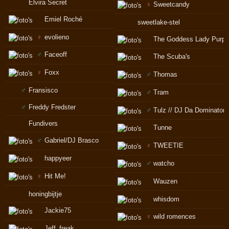
Elvira Secret
♀
Sweetcandy
Emiel Roché
sweetlake-stel
♀
evolieno
The Goddess Lady Purpl
♂
Faceoff
The Scuba's
♀
Foxx
♂
Thomas
♂
Fransisco
♂
Tram
♂
Freddy Fredster
♂
Tulz // DJ Da Dominator
Fundivers
Tunne
♂
Gabriel/DJ Brasco
♀
TWEETIE
happyeer
♂
watcho
♀
Hit Me!
Wauzen
honingbijtje
whisdom
Jackie75
♀
wild romences
Jeff_freak