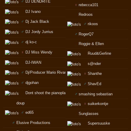
♂
DJ DENDRITE
♀
rebecca101
DJ Ivano
Redroos
♂
Dj Jack Black
♂
rikoos
♂
DJ Jordy Jurrius
♂
RogerQ7
♂
dj ko-c
Roggie & Ellen
♀
DJ Miss Wendy
Ruud&Gerline
DJ-IWAN
s@nder
♂
Dj/Producer Mario Rivano
♀
Shanthe
♂
djgohan
♂
ShavEd
Dont shoot the pianoplayer
♂
smashing sebastian
doup
♀
suikerkontje
♂
ed65
Sunglasses
♂
Elusive Productions
Supersuuske