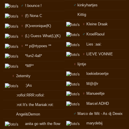
♂
kinkyhartjes
♂
!:bounce:!
Kittig
♀
(f) Nona C
♀
Kleine Draak
♀
(K)veronique(K)
♂
KroelRaoul
♀
(L) Guess What(L)(K)
Lies :aai:
♀
** p@rtypoes **
♀
LIEVE VONNIE
*fun2-4all*
♀
lijntje
*MP*
loekiebroertje
♀
2eternity
M@@r
:)As
♀
Manueeltje
:roflol:RRR:roflol:
Marcel ADHD
:rot:It's the Maniak:rot:
♂
Marco de Wit - As dj Dewix
Angel&Demon
marydebij
anita go with the flow