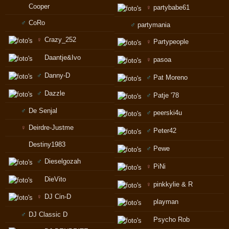
Cooper
♀
partybabe61
♂
CoRo
♂
partymania
♀
Crazy_252
♀
Partypeople
Daantje&Ivo
♀
pasoa
♂
Danny-D
♂
Pat Moreno
♂
Dazzle
♂
Patje '78
♂
De Senjal
♂
peerski4u
♀
Deirdre-Justme
♂
Peter42
Destiny1983
♂
Pewe
♂
Dieselgozah
♀
PiNi
DieVito
♀
pinkkylie & R
♀
DJ Cin-D
playman
♂
DJ Classic D
Psycho Rob