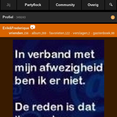
Jij
Partyflock
Community
Overig
🔍
Profiel
· 349243
📷
Erik&Frederique
vrienden
·
album
·
favorieten
·
verslagen
·
gastenboek
,156
,269
,122
,2
,88