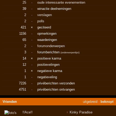
25
·
oude interessante evenementen
39
·
winactie deelnemingen
2
·
verslagen
2
·
polls
421
×
geciteerd
1156
·
opmerkingen
65
·
waarderingen
2
·
forumonderwerpen
3
·
forumberichten
(
onderwerpenlijst
)
14
×
positieve karma
12
·
positievelingen
1
×
negatieve karma
1
·
negatieveling
7226
·
privéberichten verzonden
4751
·
privéberichten ontvangen
Vrienden
uitgebreid
·
beknopt
!!Ace!!
♀
Kinky Paradise