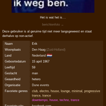
Het is wat het is....
berichtenfoto →
Deze gebruiker is al geruime tijd niet meer langsgeweest en staat
derhalve op non-actief.
Naam
Erik
Woonplaats
Den Haag
(
Zuid-Holland
)
🇳🇱
Land
Nederland
Geboortedatum
15 april 1967
Leeftijd
59
Geslacht
man
Geaardheid
hetero
Organisatie
Dune events
Favoriete genres
club
,
electro
,
house
,
lounge
,
minimal
,
progressive
trance
,
trance
downtempo, house, techno, trance
Favoriete site
facebook.com…