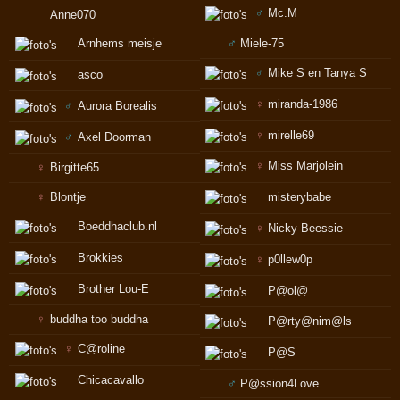
♂
Mc.M
Anne070
Arnhems meisje
♂
Miele-75
♂
Mike S en Tanya S
asco
♀
miranda-1986
♂
Aurora Borealis
♀
mirelle69
♂
Axel Doorman
♀
Miss Marjolein
♀
Birgitte65
♀
Blontje
misterybabe
Boeddhaclub.nl
♀
Nicky Beessie
Brokkies
♀
p0llew0p
Brother Lou-E
P@ol@
♀
buddha too buddha
P@rty@nim@ls
♀
C@roline
P@S
Chicacavallo
♂
P@ssion4Love