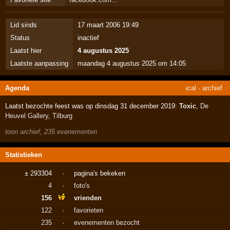
Lid sinds
17 maart 2006 19:49
Status
inactief
Laatst hier
4 augustus 2025
Laatste aanpassing
maandag 4 augustus 2025 om 14:05
Agenda
ical
·
archief
Laatst bezochte feest was op dinsdag 31 december 2019:
Toxic
,
De
Heuvel Gallery
,
Tilburg
toon archief, 235 evenementen
Statistieken
± 293304
·
pagina's bekeken
4
·
foto's
156
vrienden
122
·
favorieten
235
·
evenementen bezocht