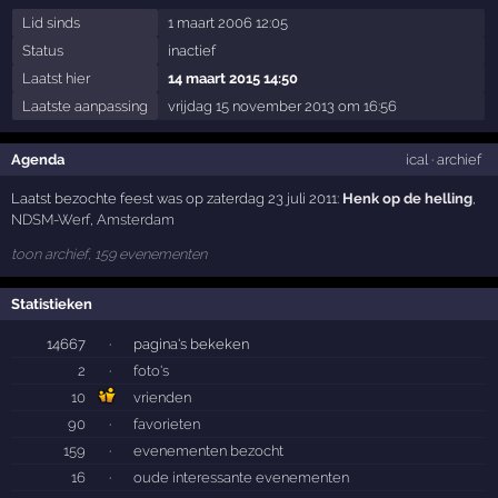
Lid sinds
1 maart 2006 12:05
Status
inactief
Laatst hier
14 maart 2015 14:50
Laatste aanpassing
vrijdag 15 november 2013 om 16:56
Agenda
ical
·
archief
Laatst bezochte feest was op zaterdag 23 juli 2011:
Henk op de helling
,
NDSM-Werf
,
Amsterdam
toon archief, 159 evenementen
Statistieken
14667
·
pagina's bekeken
2
·
foto's
10
vrienden
90
·
favorieten
159
·
evenementen bezocht
16
·
oude interessante evenementen