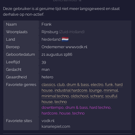
Deze gebruiker is al geruime tijd niet meer langsgeweest en staat
derhalve op non-actief.
Naam
Frank
Woonplaats
Rijnsburg
(
Zuid-Holland
)
🇳🇱
Land
Nederland
Beroep
Ondernemer www.vodk.nl
Geboortedatum
21 augustus 1986
Leeftijd
39
Geslacht
man
Geaardheid
hetero
Favoriete genres
classics
,
club
,
drum & bass
,
electro
,
funk
,
hard
house
,
industrial hardcore
,
lounge
,
minimal
,
minimal techno
,
oldschool
,
schranz
,
soulful
house
,
techno
downtempo, drum & bass, hard techno,
hardcore, house, techno
Favoriete sites
vodk.nl
kanariepiet.com