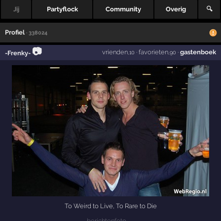
Jij
Partyflock
Community
Overig
🔍
Profiel
· 338024
📷
vrienden
·
favorieten
·
gastenboek
-Frenky-
,10
,90
To Weird to Live, To Rare to Die
berichtenfoto →