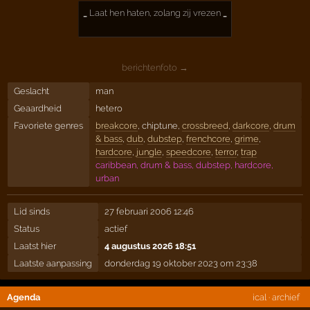
_
Laat hen haten, zolang zij vrezen
_
berichtenfoto →
Geslacht
man
Geaardheid
hetero
Favoriete genres
breakcore
, chiptune,
crossbreed
,
darkcore
,
drum
& bass
,
dub
,
dubstep
,
frenchcore
,
grime
,
hardcore
,
jungle
,
speedcore
,
terror
,
trap
caribbean, drum & bass, dubstep, hardcore,
urban
Lid sinds
27 februari 2006 12:46
Status
actief
Laatst hier
4 augustus 2026 18:51
Laatste aanpassing
donderdag 19 oktober 2023 om 23:38
Agenda
ical
·
archief