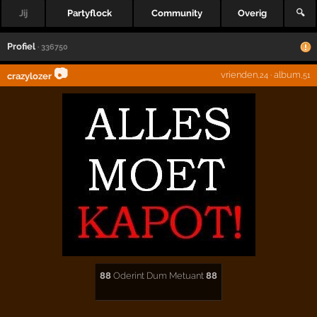
Jij
Partyflock
Community
Overig
🔍
Profiel
· 336750
📷
vrienden
·
album
crazylozer
,24
,51
88
Oderint Dum Metuant
88