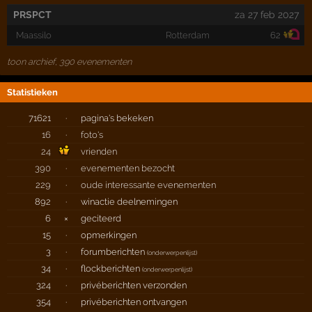
PRSPCT
za 27 feb 2027
Maassilo
Rotterdam
62
toon archief, 390 evenementen
Statistieken
71621
·
pagina's bekeken
16
·
foto's
24
vrienden
390
·
evenementen bezocht
229
·
oude interessante evenementen
892
·
winactie deelnemingen
6
×
geciteerd
15
·
opmerkingen
3
·
forumberichten
(
onderwerpenlijst
)
34
·
flockberichten
(
onderwerpenlijst
)
324
·
privéberichten verzonden
354
·
privéberichten ontvangen