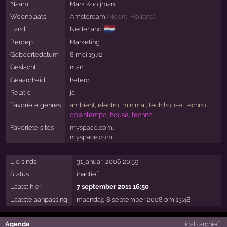
Naam
Mark Kooijman
Woonplaats
Amsterdam
(
Noord-Holland
)
🇳🇱
Land
Nederland
Beroep
Marketing
Geboortedatum
8 mei 1972
Geslacht
man
Geaardheid
hetero
Relatie
ja
Favoriete genres
ambient
,
electro
,
minimal
,
tech house
,
techno
downtempo, house, techno
Favoriete sites
myspace.com…
myspace.com…
Lid sinds
31 januari 2006 20:59
Status
inactief
Laatst hier
7 september 2011 16:50
Laatste aanpassing
maandag 8 september 2008 om 13:48
Agenda
ical
·
archief