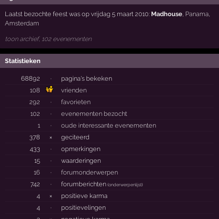
Laatst bezochte feest was op vrijdag 5 maart 2010:
Madhouse
,
Panama
,
Amsterdam
toon archief, 102 evenementen
Statistieken
68892
·
pagina's bekeken
108
vrienden
292
·
favorieten
102
·
evenementen bezocht
1
·
oude interessante evenementen
378
×
geciteerd
433
·
opmerkingen
15
·
waarderingen
16
·
forumonderwerpen
742
·
forumberichten
(
onderwerpenlijst
)
4
×
positieve karma
4
·
positievelingen