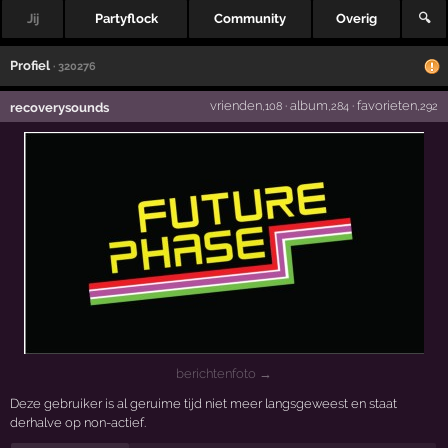
Jij
Partyflock
Community
Overig
🔍
Profiel
· 320276
vrienden
·
album
·
favorieten
recoverysounds
,108
,284
,292
berichtenfoto →
Deze gebruiker is al geruime tijd niet meer langsgeweest en staat
derhalve op non-actief.